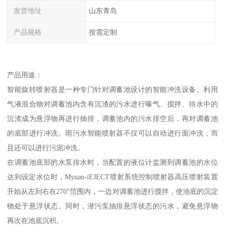
发货地址
山东青岛
产品规格
按需定制
产品用途：
智能旋转喷射器是一种专门针对调蓄池设计的智能冲洗设备。利用
气液混合物对调蓄池内含有沉渣的污水进行曝气、搅拌、待水中的
沉渣成为悬浮物再进行抽排，调蓄池内的污水排空后，再对调蓄池
的底部进行冲洗。雨污水智能喷射器不仅可以自动进行面冲洗，而
且还可以进行污泥冲洗。
在调蓄池底部的水泵排水时，当配置的液位计监测到调蓄池的水位
达到设定水位时，Myuan-iEJECT喷射系统控制喷射器高压喷射装置
开始从左到右在270°范围内，一边对调蓄池进行搅拌，使池底的沉淀
物处于悬浮状态。同时，潜污泵抽排悬浮状态的污水，避免悬浮物
再次在池底沉积。