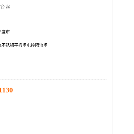
/台 起
平度市
流不锈钢平板闸电控限流闸
1130