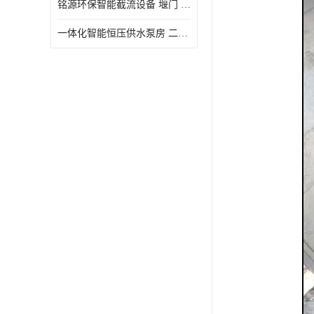
铭源环保智能截流设备 堰门 铸铁调节闸门作用 源头商家 可定制
水力自清洁格栅
一体化智能恒压供水泵房 二次加压供水设备户外智慧泵房
除臭井盖
管中型内置防倒灌器