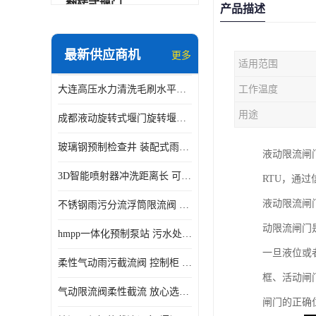
翻转式堰门
产品描述
智能一体化雨水泵站
最新供应商机
更多
适用范围
水面垃圾清理装置
大连高压水力清洗毛刷水平自清洁滚刷 水力自动冲洗系统 水力清洗
工作温度
智能一体化供水泵房
用途
成都液动旋转式堰门旋转堰门 自动控制 SUS304
智能一体化净水设备
玻璃钢预制检查井 装配式雨水污水井 初期弃流井 源头厂家
液动限流闸
不锈钢浮筒阀
3D智能喷射器冲洗距离长 可270度旋转 高强度水压远距离喷洗
RTU，通
一体化泵闸
液动限流闸
不锈钢雨污分流浮筒限流阀 DN150-DN1000 品质可信
浅层砂过滤系统
动限流闸门
hmpp一体化预制泵站 污水处理系统 乡镇学校市政排水 厂家供应
立交排水泵站
一旦液位或
柔性气动雨污截流阀 控制柜 远程控制安全性高检修方便
真空冲洗装置
框、活动闸
气动限流阀柔性截流 放心选购 控源截污铭源环保
闸门的正确
综合预制提升泵站