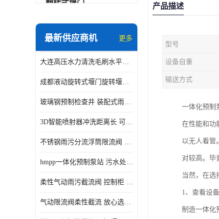
翻转式堰门
产品描述
智能一体化雨水泵站
最新供应商机
更多
型号
水面垃圾清理装置
大连高压水力清洗毛刷水平自清洁滚刷 水力自动冲洗系统 水力清洗
设备自重
智能一体化供水泵房
输送方式
成都液动旋转式堰门旋转堰门 自动控制 SUS304
智能一体化净水设备
玻璃钢预制检查井 装配式雨水污水井 初期弃流井 源头厂家
一体化预制
不锈钢浮筒阀
3D智能喷射器冲洗距离长 可270度旋转 高强度水压远距离喷洗
在性能和功
一体化泵闸
以无人看管
不锈钢雨污分流浮筒限流阀 DN150-DN1000 品质可信
浅层砂过滤系统
对较高。毕
hmpp一体化预制泵站 污水处理系统 乡镇学校市政排水 厂家供应
立交排水泵站
当然，在选
柔性气动雨污截流阀 控制柜 远程控制安全性高检修方便
真空冲洗装置
1、查看设
气动限流阀柔性截流 放心选购 控源截污铭源环保
制造一体化
综合预制提升泵站