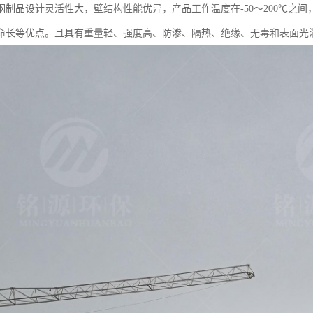
制品设计灵活性大，壁结构性能优异，产品工作温度在-50～200℃之间，
命长等优点。且具有重量轻、强度高、防渗、隔热、绝缘、无毒和表面光