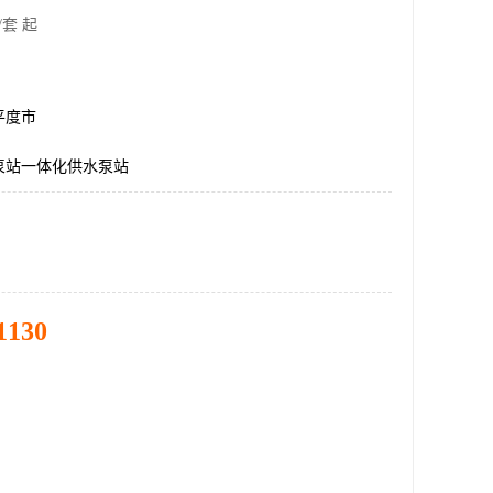
/套 起
平度市
泵站一体化供水泵站
1130