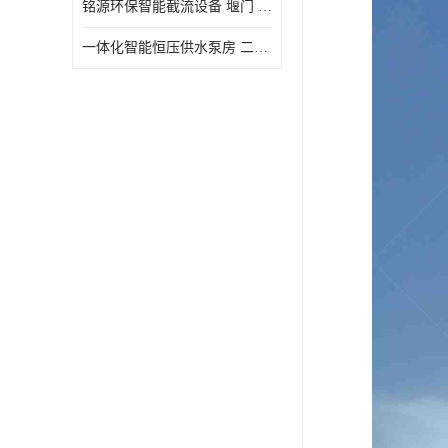
铭源环保智能截流设备 堰门 铸铁调节闸门作用 源头商家 可定制
水力自清洁格栅
一体化智能恒压供水泵房 二次加压供水设备户外智慧泵房
除臭井盖
管中型内置防倒灌器