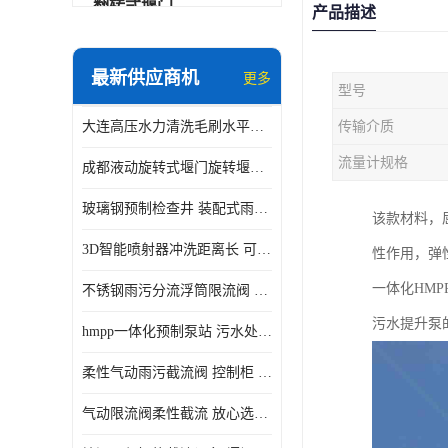
翻转式堰门
产品描述
智能一体化雨水泵站
最新供应商机
更多
型号
水面垃圾清理装置
大连高压水力清洗毛刷水平自清洁滚刷 水力自动冲洗系统 水力清洗
传输介质
智能一体化供水泵房
流量计规格
成都液动旋转式堰门旋转堰门 自动控制 SUS304
智能一体化净水设备
玻璃钢预制检查井 装配式雨水污水井 初期弃流井 源头厂家
该款材料，屈
不锈钢浮筒阀
3D智能喷射器冲洗距离长 可270度旋转 高强度水压远距离喷洗
性作用，弹
一体化泵闸
一体化HM
不锈钢雨污分流浮筒限流阀 DN150-DN1000 品质可信
浅层砂过滤系统
污水提升泵
hmpp一体化预制泵站 污水处理系统 乡镇学校市政排水 厂家供应
立交排水泵站
柔性气动雨污截流阀 控制柜 远程控制安全性高检修方便
真空冲洗装置
气动限流阀柔性截流 放心选购 控源截污铭源环保
综合预制提升泵站