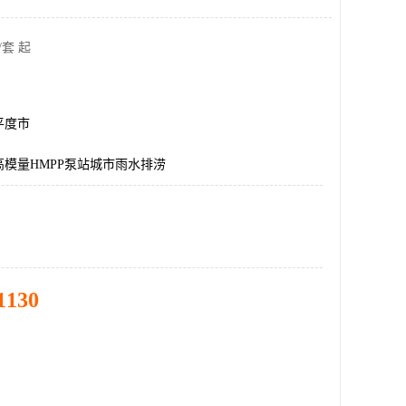
/套 起
平度市
模量HMPP泵站城市雨水排涝
1130