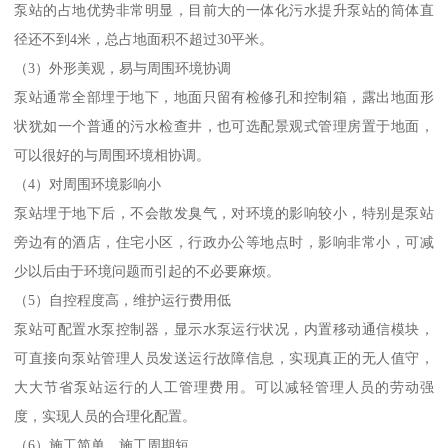
泵站的占地优势非常明显，目前大的一体化污水提升泵站的筒体直
径还不到4米，总占地面积不超过30平米。
（3）外形美观，易与周围环境协调
泵站通常全部埋于地下，地面只留有检修孔和控制箱，露出地面形
状犹如一个普通的污水检查井，也可选配景观式管理房置于地面，
可以很好的与周围环境相协调。
（4）对周围环境影响小
泵站埋于地下后，不会散发臭气，对环境的影响较小，特别是泵站
旁边有的酒店，住宅小区，行政办公等地点时，影响非常小，可减
少以后由于环境问题而引起的不必要麻烦。
（5）自控程度高，维护运行费用低
泵站可配置水泵控制器，显示水泵运行状况，内置移动通信模块，
可直接向泵站管理人员发送运行故障信息，实现真正的无人值守，
大大节省泵站运行的人工管理费用。可以减轻管理人员的劳动强
度，实现人员的合理化配置。
（6）施工简单，施工周期短