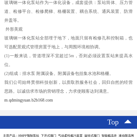
玻璃钢一体化泵站作为一体化设备，成套提供：泵站筒体、压力管
道、检修平台、检修爬梯、格栅装置、耦合系统、通风装置、防滑
井盖等。
外形美观
玻璃钢一体化泵站全部埋于地下，地面只留有检修孔和控制箱，也
可选配景观式管理房置于地上，与周围环境相协调。
(1)一般来说，管道埋深不宜超过5m，否则必须设置泵站来提高水
位。
(2)组成：排水泵 附属设备。附属设备包括集水池和格栅。
我们公司始终贯彻科技创新，以质取胜服务社会，回归自然的经营
思路。以诚信求市场的营销理念，力求使顾客达到满意。
m.qdmingyuan.b2b168.com
Top
主营产品：HMPP预制泵站 下开式堰门 气动柔性截污装置 旋转式堰门 智能截流井 液动限流闸