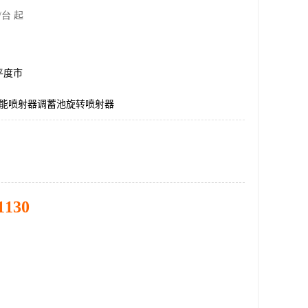
/台 起
平度市
智能喷射器调蓄池旋转喷射器
1130