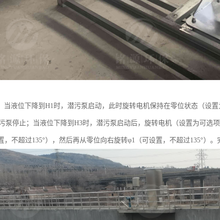
，当液位下降到H1时，潜污泵启动，此时旋转电机保持在零位状态（设
潜污泵停止；当液位下降到H3时，潜污泵启动后，旋转电机（设置为可选
置，不超过135°），然后再从零位向右旋转φ1（可设置，不超过135°