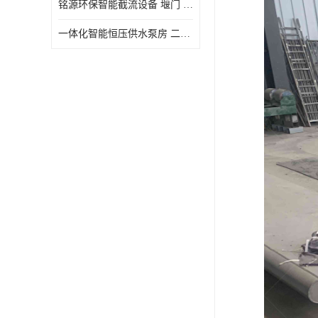
铭源环保智能截流设备 堰门 铸铁调节闸门作用 源头商家 可定制
水力自清洁格栅
一体化智能恒压供水泵房 二次加压供水设备户外智慧泵房
除臭井盖
管中型内置防倒灌器