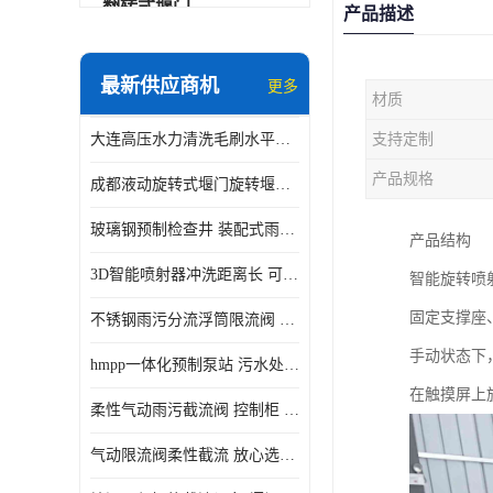
翻转式堰门
产品描述
智能一体化雨水泵站
最新供应商机
更多
材质
水面垃圾清理装置
大连高压水力清洗毛刷水平自清洁滚刷 水力自动冲洗系统 水力清洗
支持定制
智能一体化供水泵房
产品规格
成都液动旋转式堰门旋转堰门 自动控制 SUS304
智能一体化净水设备
玻璃钢预制检查井 装配式雨水污水井 初期弃流井 源头厂家
产品结构
不锈钢浮筒阀
3D智能喷射器冲洗距离长 可270度旋转 高强度水压远距离喷洗
智能旋转喷
一体化泵闸
固定支撑座
不锈钢雨污分流浮筒限流阀 DN150-DN1000 品质可信
浅层砂过滤系统
手动状态下
hmpp一体化预制泵站 污水处理系统 乡镇学校市政排水 厂家供应
立交排水泵站
在触摸屏上
柔性气动雨污截流阀 控制柜 远程控制安全性高检修方便
真空冲洗装置
气动限流阀柔性截流 放心选购 控源截污铭源环保
综合预制提升泵站