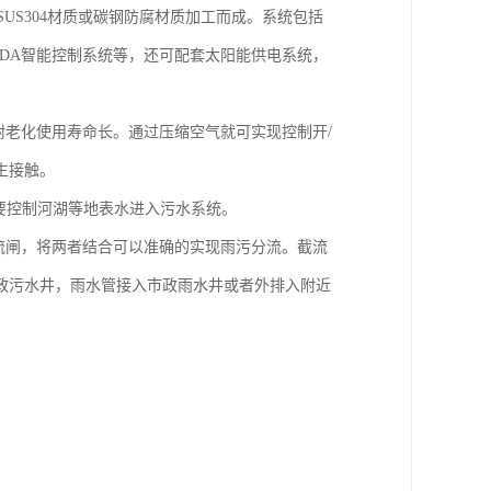
用SUS304材质或碳钢防腐材质加工而成。系统包括
CADA智能控制系统等，还可配套太阳能供电系统，
耐老化使用寿命长。通过压缩空气就可实现控制开/
生接触。
要控制河湖等地表水进入污水系统。
限流闸，将两者结合可以准确的实现雨污分流。截流
政污水井，雨水管接入市政雨水井或者外排入附近