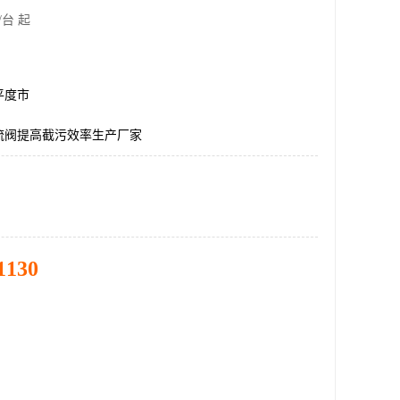
/台 起
平度市
流阀提高截污效率生产厂家
1130