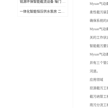
铭源环保智能截流设备 堰门 铸铁调节闸门作用 源头商家 可定制
Myuan气
水力自清洁格栅
一体化智能恒压供水泵房 二次加压供水设备户外智慧泵房
柔性截污装
除臭井盖
确保系统的
管中型内置防倒灌器
Myuan
关的工作状
智能截污要
Myuan
井有三个管
河道。
应用领域
控源截污工
截污纳管工
雨污分流工