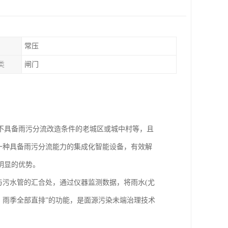
常压
类
闸门
不具备雨污分流改造条件的老城区或城中村等，且
为一种具备雨污分流能力的集成化智能设备，有效解
明显的优势。
与污水管的汇合处，通过仪器监测数据，将雨水(尤
，雨季全部直排”的功能，是面源污染未端治理技术