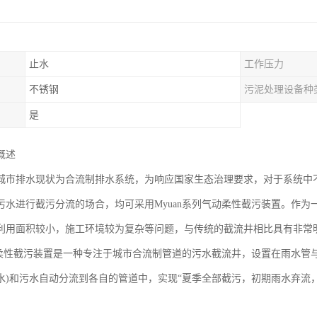
止水
工作压力
不锈钢
污泥处理设备种
是
概述
城市排水现状为合流制排水系统，为响应国家生态治理要求，对于系统中
污水进行截污分流的场合，均可采用Myuan系列气动柔性截污装置。作
利用面积较小，施工环境较为复杂等问题，与传统的截流井相比具有非常
气动柔性截污装置是一种专注于城市合流制管道的污水截流井，设置在雨水管
水)和污水自动分流到各自的管道中，实现“夏季全部截污，初期雨水弃流