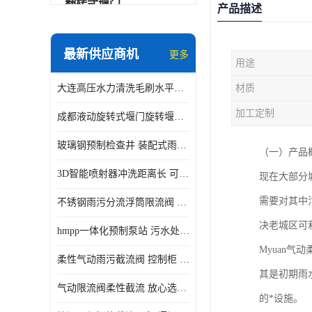
翻转式堰门
产品描述
智能一体化雨水泵站
最新供应商机
更多
用途
水面垃圾清理装置
大连高压水力清洗毛刷水平自清洁滚刷 水力自动冲洗系统 水力清洗
材质
智能一体化供水泵房
加工定制
成都液动旋转式堰门旋转堰门 自动控制 SUS304
智能一体化净水设备
玻璃钢预制检查井 装配式雨水污水井 初期弃流井 源头厂家
（一）产品
不锈钢浮筒阀
3D智能喷射器冲洗距离长 可270度旋转 高强度水压远距离喷洗
现在大部分
一体化泵闸
需要对其中
不锈钢雨污分流浮筒限流阀 DN150-DN1000 品质可信
浅层砂过滤系统
决老城区可
hmpp一体化预制泵站 污水处理系统 乡镇学校市政排水 厂家供应
立交排水泵站
Myuan
柔性气动雨污截流阀 控制柜 远程控制安全性高检修方便
真空冲洗装置
其是初期雨
气动限流阀柔性截流 放心选购 控源截污铭源环保
的*设施。
综合预制提升泵站