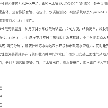
动柔性截污装置为标准化产品，管径出水管径从DN400至DN1500，外壳采
置主体、复合橡胶套管、液位计、水质监测仪、视频系统以及Myuan-iS
成本效益及运行可靠性。
气动柔性截污装置是一种用于排水系统截流装置。控制方便，结构简单，橡胶
态和运行速度。运行过程中介质只与橡胶胶套发生接触，不与其他装置发
实现“清污分流”，既要控制污水向地表水环境和市政雨水管道排，同时也
气动柔性截污装置就是在传统的截流井中的污水口与雨水口安装上柔性气动
口，分别为雨污同流管进口，污水管出口，雨水管出口，雨水管口接入市
程
程
程