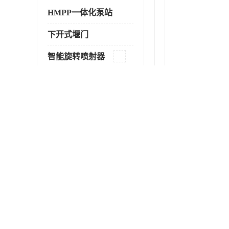
HMPP一体化泵站
下开式堰门
智能旋转喷射器
气动柔性截污装置
液动限流闸门
一体化智能截流井
雨水收集回用系统
农村污水处理模块
玻璃钢一体化泵站
门式冲洗装置