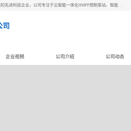
青岛铭源环保科技有限公司是一家专注于环保与智慧水务领域的先进科技企业，公司专注于云智能一体化HMPP预制泵站、智能截流井设备、调蓄池雨洪管理设备、水务循环利用、云智慧水务开发及新型环保技术研发等领域。
公司
企业视频
公司介绍
公司动态