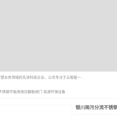
青岛铭源环保科技有限公司是一家专注于环保与智慧水务领域的先进科技企业，公司专注于云智能一体化HMPP预制泵站、智能截流井设备、调蓄池雨洪管理设备、水务循环利用、云智慧水务开发及新型环保技术研发等领域。
不锈钢平板闸液压翻板闸门 铭源环保设备
银川雨污分流不锈钢