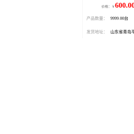
600.00
价格：￥
元
产品数量：
9999.00台
发货地址：
山东省青岛
关键词：
银川雨污分
发布日期：
2026-08-07
阅 读 量：
61
1996399
销售电话：
在线QQ：