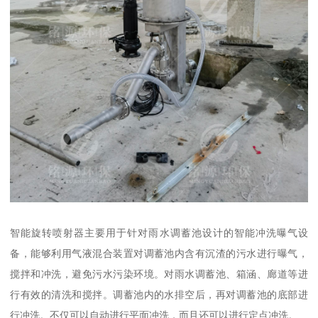
智能旋转喷射器主要用于针对雨水调蓄池设计的智能冲洗曝气设
备，能够利用气液混合装置对调蓄池内含有沉渣的污水进行曝气，
搅拌和冲洗，避免污水污染环境。对雨水调蓄池、箱涵、廊道等进
行有效的清洗和搅拌。调蓄池内的水排空后，再对调蓄池的底部进
行冲洗。不仅可以自动进行平面冲洗，而且还可以进行定点冲洗。