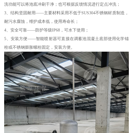
洗功能可以将池底冲刷干净；也可根据反馈情况进行定点冲洗；
3、结构坚固耐用——主要材料采用不低于SUS304不锈钢材质制造，
耐污水腐蚀，维护成本低，使用寿命长；
4、安全可靠——防护等级IP68，可水下使用；
5、安装方便——智能喷射器可直接在调蓄池混凝土底部使用化学锚
栓或不锈钢膨胀螺栓固定，安装方便。