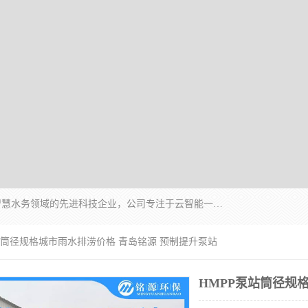
青岛铭源环保科技有限公司是一家专注于环保与智慧水务领域的先进科技企业，公司专注于云智能一体化HMPP预制泵站、智能截流井设备、调蓄池雨洪管理设备、水务循环利用、云智慧水务开发及新型环保技术研发等领域。
泵站筒径规格城市雨水排涝价格 青岛铭源 预制提升泵站
HMPP泵站筒径规