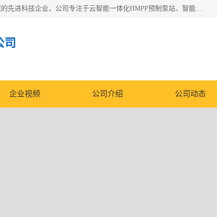
青岛铭源环保科技有限公司是一家专注于环保与智慧水务领域的先进科技企业，公司专注于云智能一体化HMPP预制泵站、智能截流井设备、调蓄池雨洪管理设备、水务循环利用、云智慧水务开发及新型环保技术研发等领域。
公司
企业视频
公司介绍
公司动态