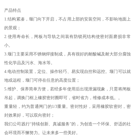
产品特点
1.结构紧凑，堰门向下开启，不占用上部的安装空间，不影响地面上
的景观；
2.使用寿命长，闸板与导轨之间装有防锁死结构使密封面磨损非常
小。
3.堰门主要采用不锈钢焊接制成，具有很好的耐酸碱及耐大部分腐蚀
性化学品及污水、海水等。
4.电动控制装置，定位、操作轻巧、易实现自控和远控。堰门可以就
地或远程，堰门可停在任意的高度位置；
5.维护、保养简单方便，若经多年使用后出现泄漏现象，只需将闸板
吊起，调换门框上橡胶密封圈即可，省时省力，维修成本低。。
重量轻，约为普通闸门的1/3重量。密封性好，采用橡胶软密封，密
封效果好，可以双向密封；
我们公司践行“持续创新、真诚服务”的，为创造一个环保、舒适的社
会环境而不懈努力。让未来多一些美好。