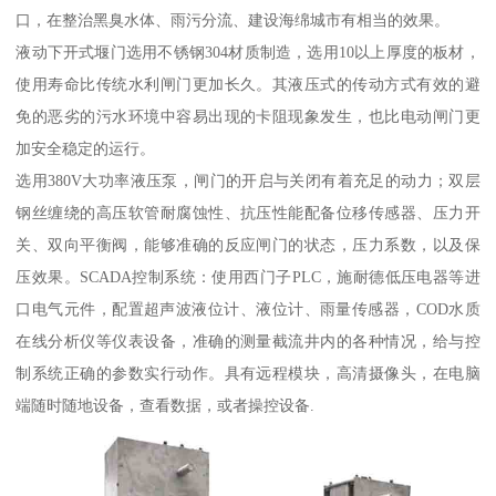
口，在整治黑臭水体、雨污分流、建设海绵城市有相当的效果。
液动下开式堰门选用不锈钢304材质制造，选用10以上厚度的板材，
使用寿命比传统水利闸门更加长久。其液压式的传动方式有效的避
免的恶劣的污水环境中容易出现的卡阻现象发生，也比电动闸门更
加安全稳定的运行。
选用380V大功率液压泵，闸门的开启与关闭有着充足的动力；双层
钢丝缠绕的高压软管耐腐蚀性、抗压性能配备位移传感器、压力开
关、双向平衡阀，能够准确的反应闸门的状态，压力系数，以及保
压效果。SCADA控制系统：使用西门子PLC，施耐德低压电器等进
口电气元件，配置超声波液位计、液位计、雨量传感器，COD水质
在线分析仪等仪表设备，准确的测量截流井内的各种情况，给与控
制系统正确的参数实行动作。具有远程模块，高清摄像头，在电脑
端随时随地设备，查看数据，或者操控设备.