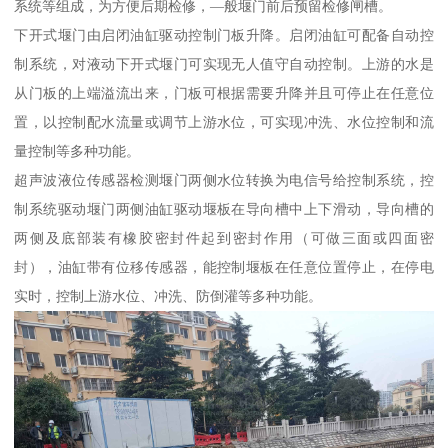
系统等组成，为方便后期检修，—般堰门前后预留检修闸槽。
下开式堰门由启闭油缸驱动控制门板升降。启闭油缸可配备自动控
制系统，对液动下开式堰门可实现无人值守自动控制。上游的水是
从门板的上端溢流出来，门板可根据需要升降并且可停止在任意位
置，以控制配水流量或调节上游水位，可实现冲洗、水位控制和流
量控制等多种功能。
超声波液位传感器检测堰门两侧水位转换为电信号给控制系统，控
制系统驱动堰门两侧油缸驱动堰板在导向槽中上下滑动，导向槽的
两侧及底部装有橡胶密封件起到密封作用（可做三面或四面密
封），油缸带有位移传感器，能控制堰板在任意位置停止，在停电
实时，控制上游水位、冲洗、防倒灌等多种功能。