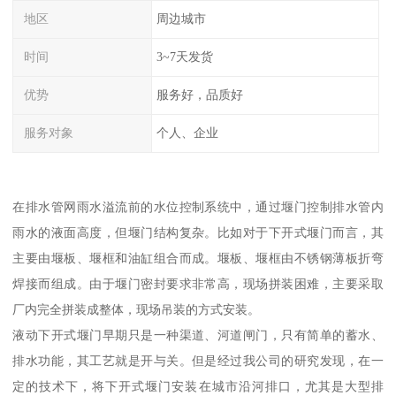
地区
周边城市
时间
3~7天发货
优势
服务好，品质好
服务对象
个人、企业
在排水管网雨水溢流前的水位控制系统中，通过堰门控制排水管内
雨水的液面高度，但堰门结构复杂。比如对于下开式堰门而言，其
主要由堰板、堰框和油缸组合而成。堰板、堰框由不锈钢薄板折弯
焊接而组成。由于堰门密封要求非常高，现场拼装困难，主要采取
厂内完全拼装成整体，现场吊装的方式安装。
液动下开式堰门早期只是一种渠道、河道闸门，只有简单的蓄水、
排水功能，其工艺就是开与关。但是经过我公司的研究发现，在一
定的技术下，将下开式堰门安装在城市沿河排口，尤其是大型排