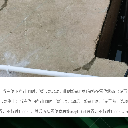
，当液位下降到H1时，潜污泵启动，此时旋转电机保持在零位状态（设
潜污泵停止；当液位下降到H3时，潜污泵启动后，旋转电机（设置为可选
置，不超过135°），然后再从零位向右旋转φ1（可设置，不超过135°