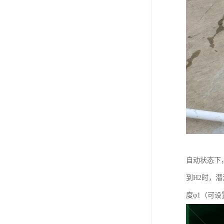
自动状态下
到H2时，
度φ1（可设