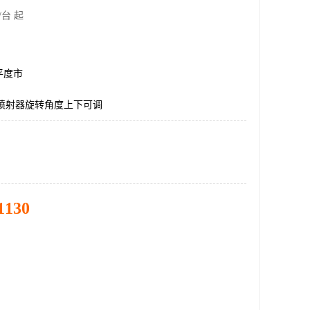
/台 起
平度市
转喷射器旋转角度上下可调
1130