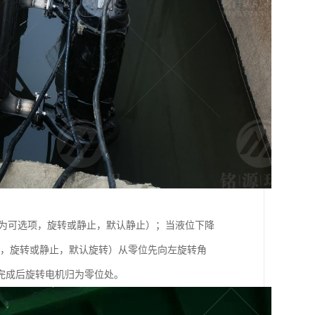
置为可选项，旋转或静止，默认静止）；当液位下降
项，旋转或静止，默认旋转）从零位先向左旋转角
）。完成后旋转电机归为零位处。