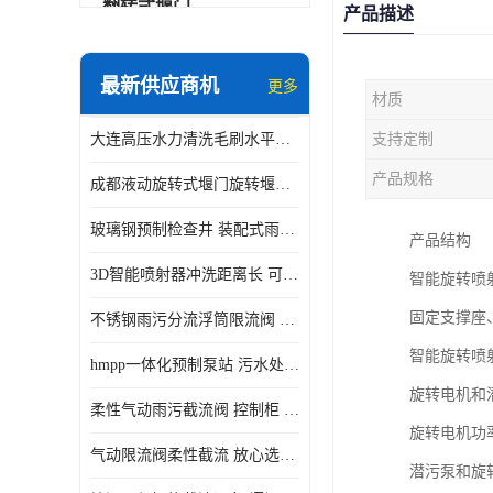
翻转式堰门
产品描述
智能一体化雨水泵站
最新供应商机
更多
材质
水面垃圾清理装置
大连高压水力清洗毛刷水平自清洁滚刷 水力自动冲洗系统 水力清洗
支持定制
智能一体化供水泵房
产品规格
成都液动旋转式堰门旋转堰门 自动控制 SUS304
智能一体化净水设备
玻璃钢预制检查井 装配式雨水污水井 初期弃流井 源头厂家
产品结构
不锈钢浮筒阀
3D智能喷射器冲洗距离长 可270度旋转 高强度水压远距离喷洗
智能旋转喷
一体化泵闸
固定支撑座
不锈钢雨污分流浮筒限流阀 DN150-DN1000 品质可信
浅层砂过滤系统
智能旋转喷
hmpp一体化预制泵站 污水处理系统 乡镇学校市政排水 厂家供应
立交排水泵站
旋转电机和
柔性气动雨污截流阀 控制柜 远程控制安全性高检修方便
真空冲洗装置
旋转电机功率为
气动限流阀柔性截流 放心选购 控源截污铭源环保
潜污泵和旋
综合预制提升泵站