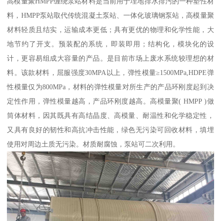
高模量聚HMPP缠绕泵站材料是当前用于埋地排水排污的一种塑性材
料，HMPP泵站取代传统混凝土泵站、一体化玻璃钢泵站，高模量聚
材料轻质且结实，运输成本更低；具有更优的物理和化学性能，大
地节约了开支。预装配的系统，即装即用；结构化，模块化的设
计，更容易组成大容量的产品。是目前市场上废水系统较理想的材
料。该款材料，屈服强度30MPA以上，弹性模量≥1500MPa,HDPE弹
性模量仅为800MPa，材料的弹性模量对所生产的产品环刚度起到决
定性作用，弹性模量越高，产品环刚度越高。高模量聚( HMPP )做
筒体材料，因其既具有高结晶度、高模量、耐温性和化学稳定性，
又具有良好的韧性和高抗冲击性能，绿色无污染可回收材料，填埋
使用对周边土质无污染。材质耐腐蚀，泵站可二次利用。