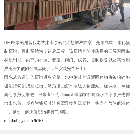
HMPP泵站是替代老式排水泵站的理想解决方案，是集成式一体化预
制泵站。预制泵站为交钥匙工程，该泵站的筒体采用的三层聚丙烯
材质制成，内部的水泵、管路、阀门、仪表、控制设备以及其他用
户所需要的附件成套提供，并安装完毕后出厂。
雨水从管道进入泵站进水管路，水中附带的淤泥固体物将被粉碎格
栅进行切割成颗粒物，然后接由潜水泵组的轴流泵、旋涡泵、螺旋
离心泵剪切推进，出来直径为70mm固体物将伴随雨水由水泵推进排
放出水管。期间智能反冲洗阀漂浮物和沉积物，将含有气体的液体
一并抽出，解决沉积物和臭气问题。
m.qdmingyuan.b2b168.com