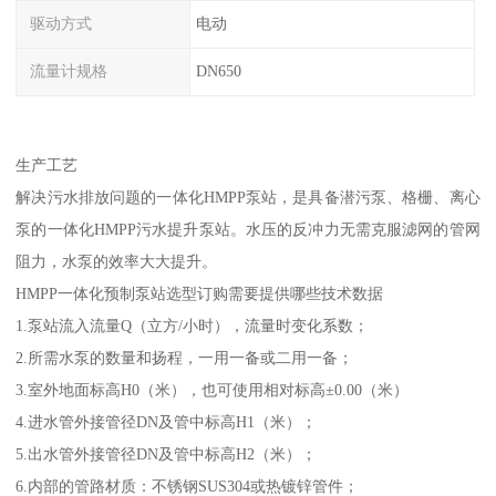
驱动方式
电动
流量计规格
DN650
生产工艺
解决污水排放问题的一体化HMPP泵站，是具备潜污泵、格栅、离心
泵的一体化HMPP污水提升泵站。水压的反冲力无需克服滤网的管网
阻力，水泵的效率大大提升。
HMPP一体化预制泵站选型订购需要提供哪些技术数据
1.泵站流入流量Q（立方/小时），流量时变化系数；
2.所需水泵的数量和扬程，一用一备或二用一备；
3.室外地面标高H0（米），也可使用相对标高±0.00（米）
4.进水管外接管径DN及管中标高H1（米）；
5.出水管外接管径DN及管中标高H2（米）；
6.内部的管路材质：不锈钢SUS304或热镀锌管件；