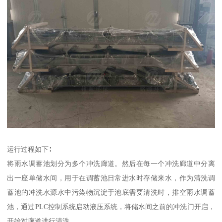
运行过程如下∶
将雨水调蓄池划分为多个冲洗廊道。然后在每一个冲洗廊道中分离
出一座单储水间，用于在调蓄池日常进水时存储来水，作为清洗调
蓄池的冲洗水源水中污染物沉淀于池底需要清洗时，排空雨水调蓄
池，通过PLC控制系统启动液压系统，将储水间之前的冲洗门开启，
开始对廊道进行清洗。