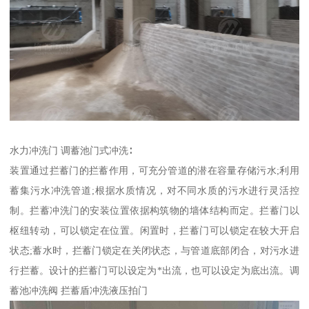
水力冲洗门 调蓄池门式冲洗∶
装置通过拦蓄门的拦蓄作用，可充分管道的潜在容量存储污水;利用
蓄集污水冲洗管道;根据水质情况，对不同水质的污水进行灵活控
制。拦蓄冲洗门的安装位置依据构筑物的墙体结构而定。拦蓄门以
枢纽转动，可以锁定在位置。闲置时，拦蓄门可以锁定在较大开启
状态;蓄水时，拦蓄门锁定在关闭状态，与管道底部闭合，对污水进
行拦蓄。设计的拦蓄门可以设定为*出流，也可以设定为底出流。调
蓄池冲洗阀 拦蓄盾冲洗液压拍门