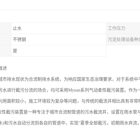
止水
工作压力
不锈钢
污泥处理设备种
是
概述
城市排水现状为合流制排水系统，为响应国家生态治理要求，对于系统中
污水进行截污分流的场合，均可采用Myuan系列气动柔性截污装置。作
利用面积较小，施工环境较为复杂等问题，与传统的截流井相比具有非常
气动柔性截污装置是一种专注于城市合流制管道的污水截流井，设置在雨水管
水)和污水自动分流到各自的管道中，实现“夏季全部截污，初期雨水弃流