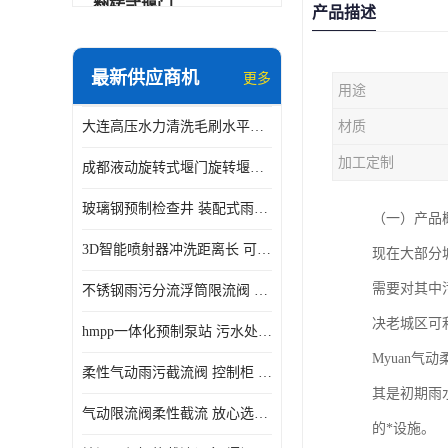
翻转式堰门
产品描述
智能一体化雨水泵站
最新供应商机
更多
用途
水面垃圾清理装置
大连高压水力清洗毛刷水平自清洁滚刷 水力自动冲洗系统 水力清洗
材质
智能一体化供水泵房
加工定制
成都液动旋转式堰门旋转堰门 自动控制 SUS304
智能一体化净水设备
玻璃钢预制检查井 装配式雨水污水井 初期弃流井 源头厂家
（一）产品
不锈钢浮筒阀
3D智能喷射器冲洗距离长 可270度旋转 高强度水压远距离喷洗
现在大部分
一体化泵闸
需要对其中
不锈钢雨污分流浮筒限流阀 DN150-DN1000 品质可信
浅层砂过滤系统
决老城区可
hmpp一体化预制泵站 污水处理系统 乡镇学校市政排水 厂家供应
立交排水泵站
Myuan
柔性气动雨污截流阀 控制柜 远程控制安全性高检修方便
真空冲洗装置
其是初期雨
气动限流阀柔性截流 放心选购 控源截污铭源环保
的*设施。
综合预制提升泵站