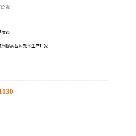
/台 起
平度市
流阀提高截污效率生产厂家
1130