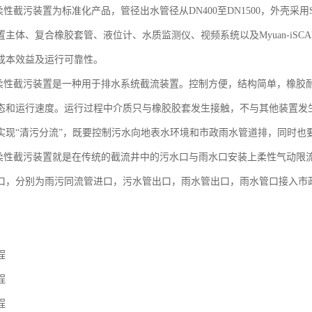
动柔性截污装置为标准化产品，管径出水管径从DN400至DN1500，外壳采
置主体、复合橡胶套管、液位计、水质监测仪、视频系统以及Myuan-iS
成本效益及运行可靠性。
气动柔性截污装置是一种用于排水系统截流装置。控制方便，结构简单，橡胶
态和运行速度。运行过程中介质只与橡胶胶套发生接触，不与其他装置发
实现“清污分流”，既要控制污水向地表水环境和市政雨水管道排，同时也
气动柔性截污装置就是在传统的截流井中的污水口与雨水口安装上柔性气动
口，分别为雨污同流管进口，污水管出口，雨水管出口，雨水管口接入市
程
程
程