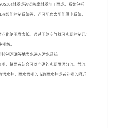
用SUS304材质或碳钢防腐材质加工而成。系统包括
CADA智能控制系统等，还可配套太阳能供电系统，
耐老化使用寿命长。通过压缩空气就可实现控制开/
生接触。
要控制河湖等地表水进入污水系统。
限流闸，将两者结合可以准确的实现雨污分流。截流
政污水井，雨水管接入市政雨水井或者外排入附近