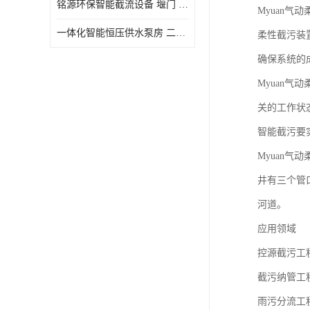
铭源环保智能截流设备 堰门 铸铁调节闸门作用 源头商家 可定制
Myuan气
水力自清洁格栅
一体化智能恒压供水泵房 二次加压供水设备户外智慧泵房
柔性截污装
除臭井盖
确保系统的
管中型内置防倒灌器
Myuan
关的工作状
智能截污要
Myuan
井有三个管
河道。
应用领域
控源截污工
截污纳管工
雨污分流工