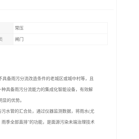
常压
类
闸门
不具备雨污分流改造条件的老城区或城中村等，且
为一种具备雨污分流能力的集成化智能设备，有效解
明显的优势。
与污水管的汇合处，通过仪器监测数据，将雨水(尤
，雨季全部直排”的功能，是面源污染未端治理技术