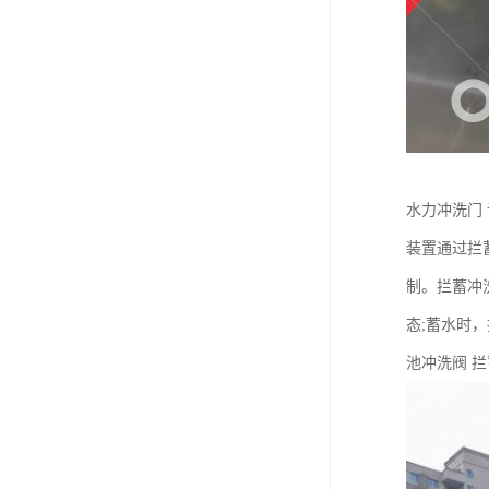
水力冲洗门
装置通过拦
制。拦蓄冲
态;蓄水时
池冲洗阀 