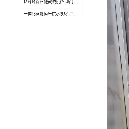
铭源环保智能截流设备 堰门 铸铁调节闸门作用 源头商家 可定制
水力自清洁格栅
一体化智能恒压供水泵房 二次加压供水设备户外智慧泵房
除臭井盖
管中型内置防倒灌器