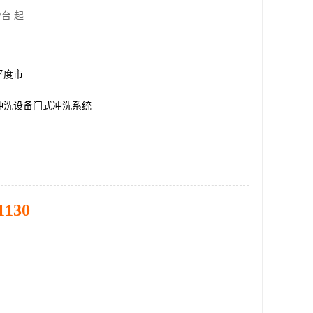
/台 起
平度市
冲洗设备门式冲洗系统
1130