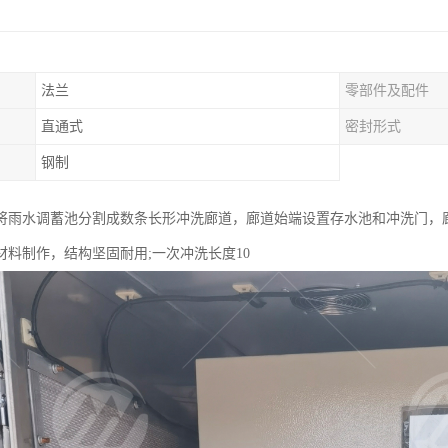
法兰
零部件及配件
）
直通式
密封形式
钢制
将雨水调蓄池分割成数条长形冲洗廊道，廊道始端设置存水池和冲洗门，
材料制作，结构坚固耐用;一次冲洗长度10