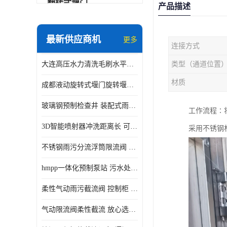
翻转式堰门
产品描述
智能一体化雨水泵站
最新供应商机
更多
连接方式
水面垃圾清理装置
大连高压水力清洗毛刷水平自清洁滚刷 水力自动冲洗系统 水力清洗
类型（通道位置
智能一体化供水泵房
材质
成都液动旋转式堰门旋转堰门 自动控制 SUS304
智能一体化净水设备
玻璃钢预制检查井 装配式雨水污水井 初期弃流井 源头厂家
工作流程∶
不锈钢浮筒阀
3D智能喷射器冲洗距离长 可270度旋转 高强度水压远距离喷洗
采用不锈钢
一体化泵闸
不锈钢雨污分流浮筒限流阀 DN150-DN1000 品质可信
浅层砂过滤系统
hmpp一体化预制泵站 污水处理系统 乡镇学校市政排水 厂家供应
立交排水泵站
柔性气动雨污截流阀 控制柜 远程控制安全性高检修方便
真空冲洗装置
气动限流阀柔性截流 放心选购 控源截污铭源环保
综合预制提升泵站