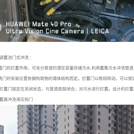
 调蓄池门式冲洗∶
蓄门的拦蓄作用，可充分管道的潜在容量存储污水;利用蓄集污水冲洗管道
洗门的安装位置依据构筑物的墙体结构而定。拦蓄门以枢纽转动，可以锁
，拦蓄门锁定在关闭状态，与管道底部闭合，对污水进行拦蓄。设计的拦蓄
拦蓄盾冲洗液压拍门