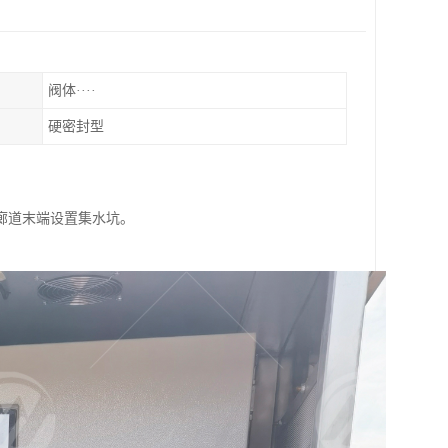
阀体····
硬密封型
廊道末端设置集水坑。