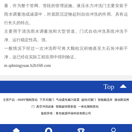
量，作为整个管网、管段的管理设施。液压水力冲洗门主要安装于
雨水调蓄池或涵渠中，对底部沉淀物起到自动冲洗的作用。具有运
行长久的特点。
主要用于清洗雨水调蓄池和大型管道。门式自动冲洗系统冲洗干
净、运行稳定性高、强。
一般情况下经过一次冲洗即可将大颗粒沉积物甚至大石块冲刷干
净，这已经在实际工程应用中得到验证。
m.qdmingyuan.b2b168.com
Top
主营产品：HMPP预制泵站 下开式堰门 气动柔性截污装置 旋转式堰门 智能截流井 液动限流闸
门 真空冲洗设备 智能旋转喷射器 一体化预制泵站
版权所有：青岛铭源环保科技有限公司