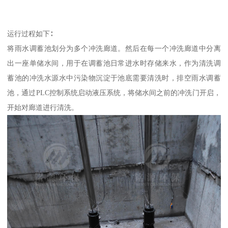
运行过程如下∶
将雨水调蓄池划分为多个冲洗廊道。然后在每一个冲洗廊道中分离
出一座单储水间，用于在调蓄池日常进水时存储来水，作为清洗调
蓄池的冲洗水源水中污染物沉淀于池底需要清洗时，排空雨水调蓄
池，通过PLC控制系统启动液压系统，将储水间之前的冲洗门开启，
开始对廊道进行清洗。