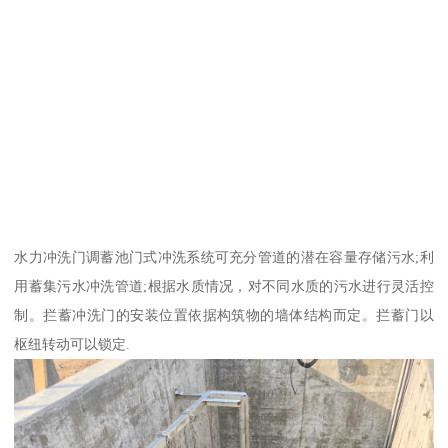
水力冲洗门调蓄池门式冲洗系统可充分管道的潜在容量存储污水;利
用蓄集污水冲洗管道;根据水质情况，对不同水质的污水进行灵活控
制。拦蓄冲洗门的安装位置依据构筑物的墙体结构而定。拦蓄门以
枢纽转动可以锁定.