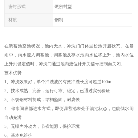
密封形式
硬密封型
材质
钢制
在调蓄池空池状况，池内无水，冲洗门门体呈松池开启状态。在暴
雨中，雨水流入调蓄池，调蓄池及存水池内水位将上升，池内水位
上升到设定值时，冲洗门通过池内液位计开关信号控制而关闭。
技术优势
1、冲洗效果好，单个冲洗波的有效冲洗长度可超过100m
2、技术成熟、完善，运行可靠、稳定，已通过实例验证
3、不锈钢材料制成，结构坚固，耐腐蚀
4、储水间底部进水方式，即使调蓄池未处于满池状态，也能储水间
自动充满
5、无噪声外动力，节省能源，保护环境
6、基本免维护