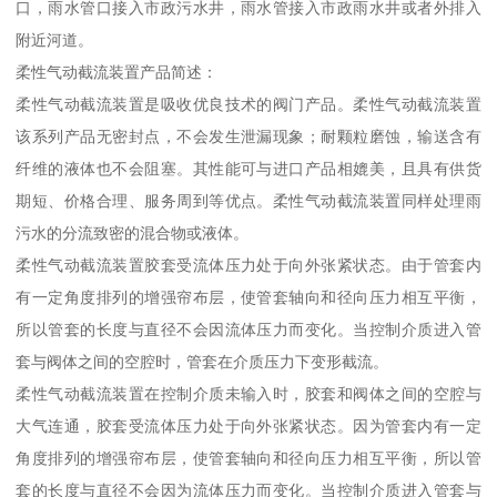
口，雨水管口接入市政污水井，雨水管接入市政雨水井或者外排入
附近河道。
柔性气动截流装置产品简述：
柔性气动截流装置是吸收优良技术的阀门产品。柔性气动截流装置
该系列产品无密封点，不会发生泄漏现象；耐颗粒磨蚀，输送含有
纤维的液体也不会阻塞。其性能可与进口产品相媲美，且具有供货
期短、价格合理、服务周到等优点。柔性气动截流装置同样处理雨
污水的分流致密的混合物或液体。
柔性气动截流装置胶套受流体压力处于向外张紧状态。由于管套内
有一定角度排列的增强帘布层，使管套轴向和径向压力相互平衡，
所以管套的长度与直径不会因流体压力而变化。当控制介质进入管
套与阀体之间的空腔时，管套在介质压力下变形截流。
柔性气动截流装置在控制介质未输入时，胶套和阀体之间的空腔与
大气连通，胶套受流体压力处于向外张紧状态。因为管套内有一定
角度排列的增强帘布层，使管套轴向和径向压力相互平衡，所以管
套的长度与直径不会因为流体压力而变化。当控制介质进入管套与