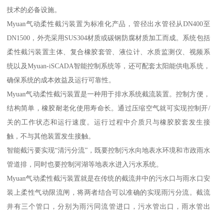
技术的必备设施。
Myuan气动柔性截污装置为标准化产品，管径出水管径从DN400至
DN1500，外壳采用SUS304材质或碳钢防腐材质加工而成。系统包括
柔性截污装置主体、复合橡胶套管、液位计、水质监测仪、视频系
统以及Myuan-iSCADA智能控制系统等，还可配套太阳能供电系统，
确保系统的成本效益及运行可靠性。
Myuan气动柔性截污装置是一种用于排水系统截流装置。控制方便，
结构简单，橡胶耐老化使用寿命长。通过压缩空气就可实现控制开/
关的工作状态和运行速度。运行过程中介质只与橡胶胶套发生接
触，不与其他装置发生接触。
智能截污要实现“清污分流”，既要控制污水向地表水环境和市政雨水
管道排，同时也要控制河湖等地表水进入污水系统。
Myuan气动柔性截污装置就是在传统的截流井中的污水口与雨水口安
装上柔性气动限流闸，将两者结合可以准确的实现雨污分流。截流
井有三个管口，分别为雨污同流管进口，污水管出口，雨水管出