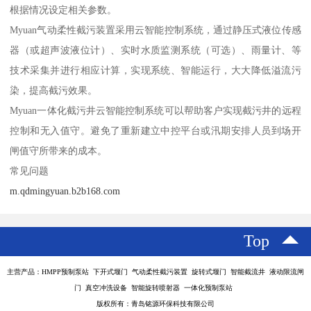
根据情况设定相关参数。
Myuan气动柔性截污装置采用云智能控制系统，通过静压式液位传感
器（或超声波液位计）、实时水质监测系统（可选）、雨量计、等
技术采集并进行相应计算，实现系统、智能运行，大大降低溢流污
染，提高截污效果。
Myuan一体化截污井云智能控制系统可以帮助客户实现截污井的远程
控制和无入值守。避免了重新建立中控平台或汛期安排人员到场开
闸值守所带来的成本。
常见问题
m.qdmingyuan.b2b168.com
Top
主营产品：HMPP预制泵站 下开式堰门 气动柔性截污装置 旋转式堰门 智能截流井 液动限流闸
门 真空冲洗设备 智能旋转喷射器 一体化预制泵站
版权所有：青岛铭源环保科技有限公司