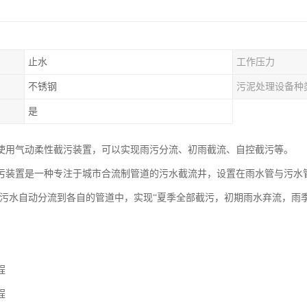
止水
工作压力
不锈钢
污泥处理设备种
是
使用气动柔性截污装置，可以实现雨污分流、初雨截流、自控截污等。
污装置是一种专注于城市合流制管道的污水截流井，设置在雨水管与污水
和污水自动分流到各自的管道中，实现“夏季全部截污，初期雨水弃流，雨
程
程