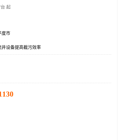
/台 起
平度市
流井设备提高截污效率
1130