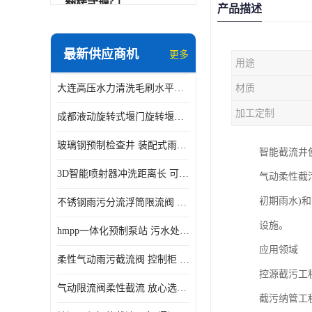
翻转式堰门
产品描述
智能一体化雨水泵站
最新供应商机
更多
用途
水面垃圾清理装置
大连高压水力清洗毛刷水平自清洁滚刷 水力自动冲洗系统 水力清洗
材质
智能一体化供水泵房
加工定制
成都液动旋转式堰门旋转堰门 自动控制 SUS304
智能一体化净水设备
玻璃钢预制检查井 装配式雨水污水井 初期弃流井 源头厂家
智能截流井
不锈钢浮筒阀
3D智能喷射器冲洗距离长 可270度旋转 高强度水压远距离喷洗
气动柔性截
一体化泵闸
初期雨水)
不锈钢雨污分流浮筒限流阀 DN150-DN1000 品质可信
浅层砂过滤系统
设施。
hmpp一体化预制泵站 污水处理系统 乡镇学校市政排水 厂家供应
立交排水泵站
应用领域
柔性气动雨污截流阀 控制柜 远程控制安全性高检修方便
真空冲洗装置
控源截污工
气动限流阀柔性截流 放心选购 控源截污铭源环保
截污纳管工
综合预制提升泵站