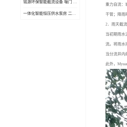
铭源环保智能截流设备 堰门 铸铁调节闸门作用 源头商家 可定制
重力自流：
水力自清洁格栅
一体化智能恒压供水泵房 二次加压供水设备户外智慧泵房
干管；降雨
除臭井盖
2．雨天截
管中型内置防倒灌器
当初期雨水
流。将雨水
当分流井内
此外，Myu