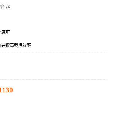
/台 起
平度市
流井提高截污效率
1130