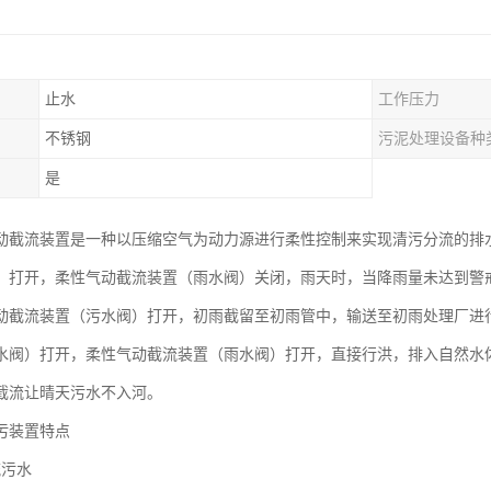
止水
工作压力
不锈钢
污泥处理设备种
是
动截流装置是一种以压缩空气为动力源进行柔性控制来实现清污分流的排
）打开，柔性气动截流装置（雨水阀）关闭，雨天时，当降雨量未达到警
动截流装置（污水阀）打开，初雨截留至初雨管中，输送至初雨处理厂进
水阀）打开，柔性气动截流装置（雨水阀）打开，直接行洪，排入自然水
截流让晴天污水不入河。
污装置特点
流污水