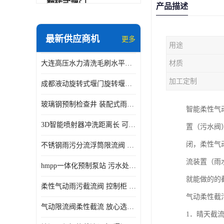
翻转式堰门
产品描述
智能一体化雨水泵站
最新供应商机
更多
用途
水面垃圾清理装置
大连高压水力清洗毛刷水平自清洁滚刷 水力自动冲洗系统 水力清洗
材质
智能一体化供水泵房
加工定制
成都液动旋转式堰门旋转堰门 自动控制 SUS304
智能一体化净水设备
玻璃钢预制检查井 装配式雨水污水井 初期弃流井 源头厂家
智能柔性气
不锈钢浮筒阀
3D智能喷射器冲洗距离长 可270度旋转 高强度水压远距离喷洗
置（污水阀
一体化泵闸
闭，柔性气
不锈钢雨污分流浮筒限流阀 DN150-DN1000 品质可信
浅层砂过滤系统
流装置（雨
hmpp一体化预制泵站 污水处理系统 乡镇学校市政排水 厂家供应
立交排水泵站
就能做的的
柔性气动雨污截流阀 控制柜 远程控制安全性高检修方便
真空冲洗装置
气动柔性截
气动限流阀柔性截流 放心选购 控源截污铭源环保
1．晴天截
综合预制提升泵站