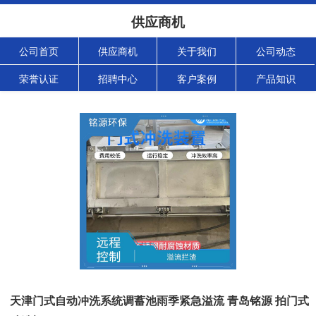
供应商机
公司首页
供应商机
关于我们
公司动态
荣誉认证
招聘中心
客户案例
产品知识
天津门式自动冲洗系统调蓄池雨季紧急溢流 青岛铭源 拍门式