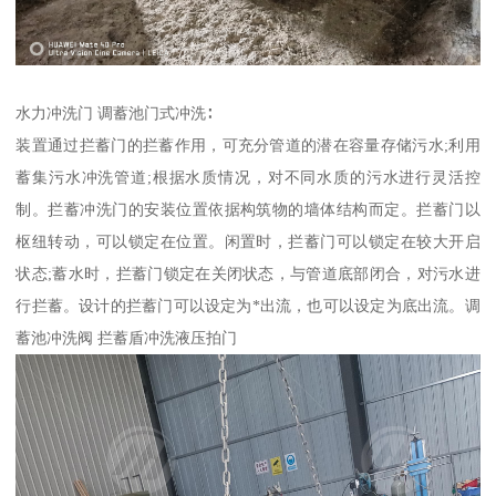
水力冲洗门 调蓄池门式冲洗∶
装置通过拦蓄门的拦蓄作用，可充分管道的潜在容量存储污水;利用
蓄集污水冲洗管道;根据水质情况，对不同水质的污水进行灵活控
制。拦蓄冲洗门的安装位置依据构筑物的墙体结构而定。拦蓄门以
枢纽转动，可以锁定在位置。闲置时，拦蓄门可以锁定在较大开启
状态;蓄水时，拦蓄门锁定在关闭状态，与管道底部闭合，对污水进
行拦蓄。设计的拦蓄门可以设定为*出流，也可以设定为底出流。调
蓄池冲洗阀 拦蓄盾冲洗液压拍门