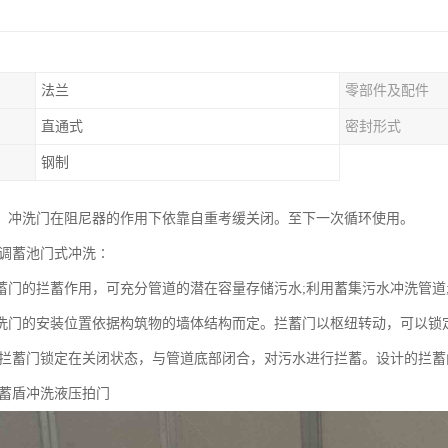
法兰
零部件及配件
）
直通式
密封形式
钢制
，冲洗门在阻尼器的作用下依靠自重考缓关闭。至下一次循环使用。
 调蓄池门式冲洗∶
蓄门的拦蓄作用，可充分管道的潜在容量存储污水;利用蓄集污水冲洗管道
洗门的安装位置依据构筑物的墙体结构而定。拦蓄门以枢纽转动，可以锁
，拦蓄门锁定在关闭状态，与管道底部闭合，对污水进行拦蓄。设计的拦蓄
拦蓄盾冲洗液压拍门