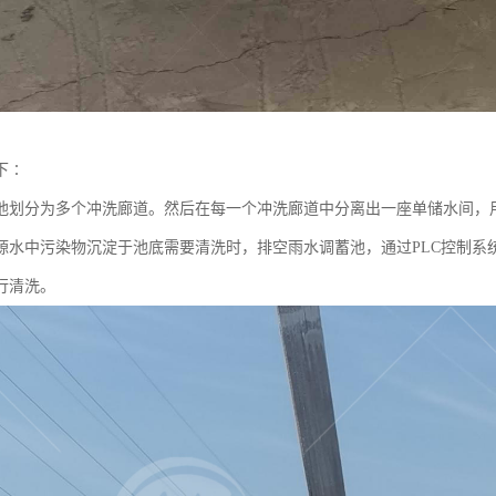
下∶
池划分为多个冲洗廊道。然后在每一个冲洗廊道中分离出一座单储水间，
源水中污染物沉淀于池底需要清洗时，排空雨水调蓄池，通过PLC控制系
行清洗。