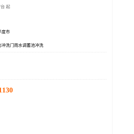
/台 起
平度市
力冲洗门雨水调蓄池冲洗
1130