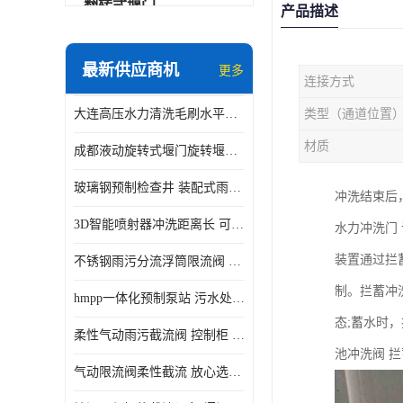
翻转式堰门
产品描述
智能一体化雨水泵站
最新供应商机
更多
连接方式
水面垃圾清理装置
大连高压水力清洗毛刷水平自清洁滚刷 水力自动冲洗系统 水力清洗
类型（通道位置
智能一体化供水泵房
材质
成都液动旋转式堰门旋转堰门 自动控制 SUS304
智能一体化净水设备
玻璃钢预制检查井 装配式雨水污水井 初期弃流井 源头厂家
冲洗结束后
不锈钢浮筒阀
3D智能喷射器冲洗距离长 可270度旋转 高强度水压远距离喷洗
水力冲洗门
一体化泵闸
装置通过拦
不锈钢雨污分流浮筒限流阀 DN150-DN1000 品质可信
浅层砂过滤系统
制。拦蓄冲
hmpp一体化预制泵站 污水处理系统 乡镇学校市政排水 厂家供应
立交排水泵站
态;蓄水时
柔性气动雨污截流阀 控制柜 远程控制安全性高检修方便
真空冲洗装置
池冲洗阀 
气动限流阀柔性截流 放心选购 控源截污铭源环保
综合预制提升泵站