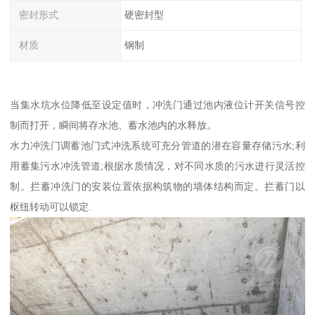
密封形式
硬密封型
材质
钢制
当集水坑水位降低至设定值时，冲洗门通过池内液位计开关信号控
制而打开，瞬间将存水池、蓄水池内的水释放。
水力冲洗门调蓄池门式冲洗系统可充分管道的潜在容量存储污水;利
用蓄集污水冲洗管道;根据水质情况，对不同水质的污水进行灵活控
制。拦蓄冲洗门的安装位置依据构筑物的墙体结构而定。拦蓄门以
枢纽转动可以锁定.