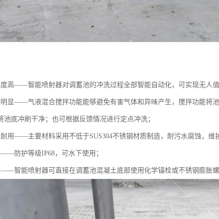
程度高——智能喷射器对调蓄池的冲洗过程全部智能自动化，可实现无人
果明显——气液混合搅拌功能能够避免有害气体和异味产生，搅拌功能将
将池底冲刷干净；也可根据反馈情况进行定点冲洗；
固耐用——主要材料采用不低于SUS304不锈钢材质制造，耐污水腐蚀，
——防护等级IP68，可水下使用；
便——智能喷射器可直接在调蓄池混凝土底部使用化学锚栓或不锈钢膨胀