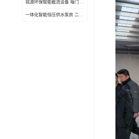
铭源环保智能截流设备 堰门 铸铁调节闸门作用 源头商家 可定制
水力自清洁格栅
一体化智能恒压供水泵房 二次加压供水设备户外智慧泵房
除臭井盖
管中型内置防倒灌器