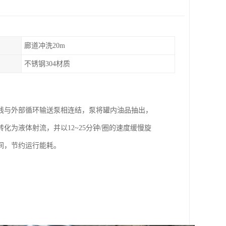
廊道冲洗20m
不锈钢304材质
线与外部循环输送泵相连结，泵将罐内油品抽出，
为液体射流，并以12~25分钟/圈的速度缓慢旋
间，节约运行能耗。