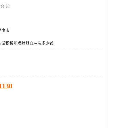
/台 起
平度市
防淤积智能喷射器自冲洗多少钱
1130