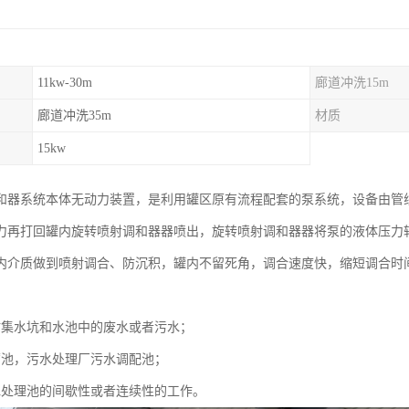
11kw-30m
廊道冲洗15m
廊道冲洗35m
材质
15kw
和器系统本体无动力装置，是利用罐区原有流程配套的泵系统，设备由管
力再打回罐内旋转喷射调和器器喷出，旋转喷射调和器器将泵的液体压力转化
内介质做到喷射调合、防沉积，罐内不留死角，调合速度快，缩短调合时
站集水坑和水池中的废水或者污水；
蓄池，污水处理厂污水调配池；
水处理池的间歇性或者连续性的工作。