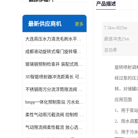
翻转式堰门
产品描述
智能一体化雨水泵站
最新供应商机
更多
7.5kw-H25m
水面垃圾清理装置
大连高压水力清洗毛刷水平自清洁滚刷 水力自动冲洗系统 水力清洗
廊道冲洗25m
智能一体化供水泵房
总功率
成都液动旋转式堰门旋转堰门 自动控制 SUS304
智能一体化净水设备
玻璃钢预制检查井 装配式雨水污水井 初期弃流井 源头厂家
旋转喷射调
不锈钢浮筒阀
3D智能喷射器冲洗距离长 可270度旋转 高强度水压远距离喷洗
经过泵的压
一体化泵闸
转，对储罐
不锈钢雨污分流浮筒限流阀 DN150-DN1000 品质可信
浅层砂过滤系统
应用范围
hmpp一体化预制泵站 污水处理系统 乡镇学校市政排水 厂家供应
立交排水泵站
1、用于泵
柔性气动雨污截流阀 控制柜 远程控制安全性高检修方便
真空冲洗装置
2、雨水调
气动限流阀柔性截流 放心选购 控源截污铭源环保
3、用于污
综合预制提升泵站