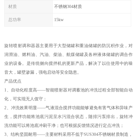
材质
不锈钢304材质
总功率
15kw
旋转喷射调和器器主要用于大型储罐和重油储罐的防沉积作业，对
润滑油、燃料油、汽油、柴油、航煤储罐及各种液体储罐的调合作
业的设备。是传统侧向搅拌机的更新产品，解决了以往使用中的噪
音大，罐壁渗漏，强电启动等安全隐患。
产品优点
1、自动化程度高——智能喷射器对调蓄池的冲洗过程全部智能自动
化，可实现无人值守；
2、冲洗效果明显——气液混合搅拌功能能够避免有害气体和异味产
生，搅拌功能将池底污泥呈水污混合状态，随排污泵排出，旋转冲
洗功能可以将池底冲刷干净；也可根据反馈情况进行定点冲洗；
3、结构坚固耐用——主要材料采用不低于SUS304不锈钢材质制造，