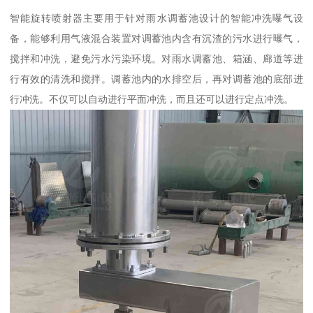
智能旋转喷射器主要用于针对雨水调蓄池设计的智能冲洗曝气设
备，能够利用气液混合装置对调蓄池内含有沉渣的污水进行曝气，
搅拌和冲洗，避免污水污染环境。对雨水调蓄池、箱涵、廊道等进
行有效的清洗和搅拌。调蓄池内的水排空后，再对调蓄池的底部进
行冲洗。不仅可以自动进行平面冲洗，而且还可以进行定点冲洗。