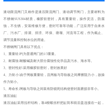
液动限流闸门又称作是液压限流闸门、液动调节闸门，主要材料为
不锈钢SUS304材质，橡胶软密封，具有重量轻，操作灵活，防腐
蚀，不生锈，安装维修方便，密封可靠等功能，广泛应用于自来水
厂、污水厂、排灌、排涝、环保、塘堰、河流等工程，作为截止、
调节流量和控制水位的用途。
不锈钢闸门具有以下优点：
1、重量轻∶约为普通闸门的1/3重量。
2、耐腐蚀∶耐酸碱及耐大部分腐蚀性化学品及污水、海水等。
3、密封性好∶采用橡胶软密封，密封效果好
4、力矩小∶由于闸板重量轻，且闸板与导轨板之间摩擦阻力小，故操
作力矩小。
5、寿命长∶闸板与导轨之间装有防锁死结构使密封面磨损非常小。
液压油缸
液压油缸采用拉杆结构，靠4根螺丝杆把缸筒和前后盖连接在一起，