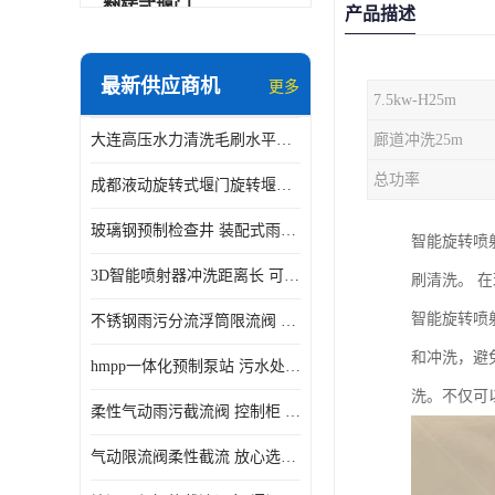
翻转式堰门
产品描述
智能一体化雨水泵站
最新供应商机
更多
7.5kw-H25m
水面垃圾清理装置
大连高压水力清洗毛刷水平自清洁滚刷 水力自动冲洗系统 水力清洗
廊道冲洗25m
智能一体化供水泵房
总功率
成都液动旋转式堰门旋转堰门 自动控制 SUS304
智能一体化净水设备
玻璃钢预制检查井 装配式雨水污水井 初期弃流井 源头厂家
智能旋转喷
不锈钢浮筒阀
3D智能喷射器冲洗距离长 可270度旋转 高强度水压远距离喷洗
刷清洗。 
一体化泵闸
智能旋转喷
不锈钢雨污分流浮筒限流阀 DN150-DN1000 品质可信
浅层砂过滤系统
和冲洗，避
hmpp一体化预制泵站 污水处理系统 乡镇学校市政排水 厂家供应
立交排水泵站
洗。不仅可
柔性气动雨污截流阀 控制柜 远程控制安全性高检修方便
真空冲洗装置
气动限流阀柔性截流 放心选购 控源截污铭源环保
综合预制提升泵站