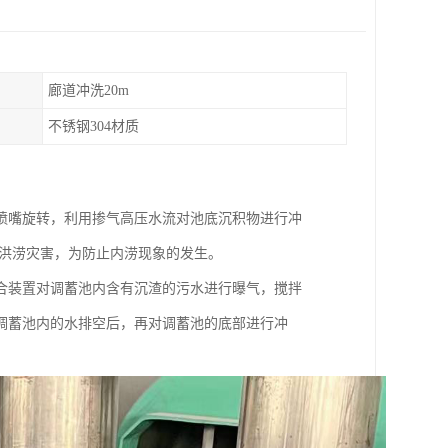
廊道冲洗20m
不锈钢304材质
喷嘴旋转，利用掺气高压水流对池底沉积物进行冲
生洪涝灾害，为防止内涝现象的发生。
合装置对调蓄池内含有沉渣的污水进行曝气，搅拌
调蓄池内的水排空后，再对调蓄池的底部进行冲