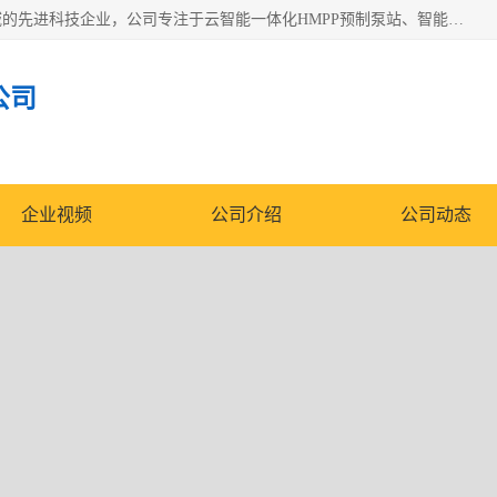
青岛铭源环保科技有限公司是一家专注于环保与智慧水务领域的先进科技企业，公司专注于云智能一体化HMPP预制泵站、智能截流井设备、调蓄池雨洪管理设备、水务循环利用、云智慧水务开发及新型环保技术研发等领域。
公司
企业视频
公司介绍
公司动态