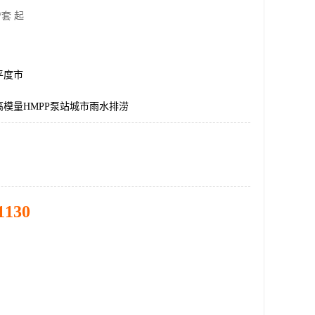
/套 起
平度市
模量HMPP泵站城市雨水排涝
1130