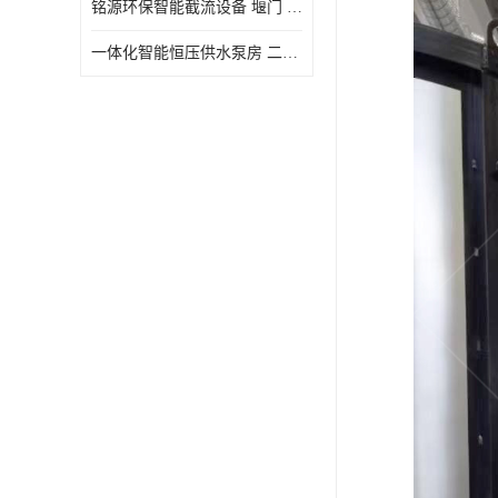
铭源环保智能截流设备 堰门 铸铁调节闸门作用 源头商家 可定制
水力自清洁格栅
一体化智能恒压供水泵房 二次加压供水设备户外智慧泵房
除臭井盖
管中型内置防倒灌器