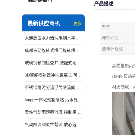
翻转式堰门
产品描述
智能一体化雨水泵站
最新供应商机
更多
型号
水面垃圾清理装置
大连高压水力清洗毛刷水平自清洁滚刷 水力自动冲洗系统 水力清洗
传输介质
智能一体化供水泵房
流量计规格
成都液动旋转式堰门旋转堰门 自动控制 SUS304
智能一体化净水设备
玻璃钢预制检查井 装配式雨水污水井 初期弃流井 源头厂家
高模量聚丙
不锈钢浮筒阀
3D智能喷射器冲洗距离长 可270度旋转 高强度水压远距离喷洗
HMPP泵
一体化泵闸
材质制成，
不锈钢雨污分流浮筒限流阀 DN150-DN1000 品质可信
浅层砂过滤系统
hmpp一体化预制泵站 污水处理系统 乡镇学校市政排水 厂家供应
立交排水泵站
柔性气动雨污截流阀 控制柜 远程控制安全性高检修方便
真空冲洗装置
气动限流阀柔性截流 放心选购 控源截污铭源环保
综合预制提升泵站