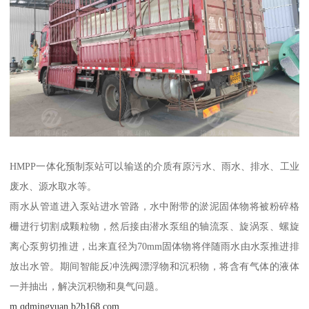
HMPP一体化预制泵站可以输送的介质有原污水、雨水、排水、工业
废水、源水取水等。
雨水从管道进入泵站进水管路，水中附带的淤泥固体物将被粉碎格
栅进行切割成颗粒物，然后接由潜水泵组的轴流泵、旋涡泵、螺旋
离心泵剪切推进，出来直径为70mm固体物将伴随雨水由水泵推进排
放出水管。期间智能反冲洗阀漂浮物和沉积物，将含有气体的液体
一并抽出，解决沉积物和臭气问题。
m.qdmingyuan.b2b168.com