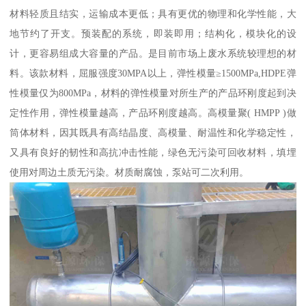
材料轻质且结实，运输成本更低；具有更优的物理和化学性能，大
地节约了开支。预装配的系统，即装即用；结构化，模块化的设
计，更容易组成大容量的产品。是目前市场上废水系统较理想的材
料。该款材料，屈服强度30MPA以上，弹性模量≥1500MPa,HDPE弹
性模量仅为800MPa，材料的弹性模量对所生产的产品环刚度起到决
定性作用，弹性模量越高，产品环刚度越高。高模量聚( HMPP )做
筒体材料，因其既具有高结晶度、高模量、耐温性和化学稳定性，
又具有良好的韧性和高抗冲击性能，绿色无污染可回收材料，填埋
使用对周边土质无污染。材质耐腐蚀，泵站可二次利用。