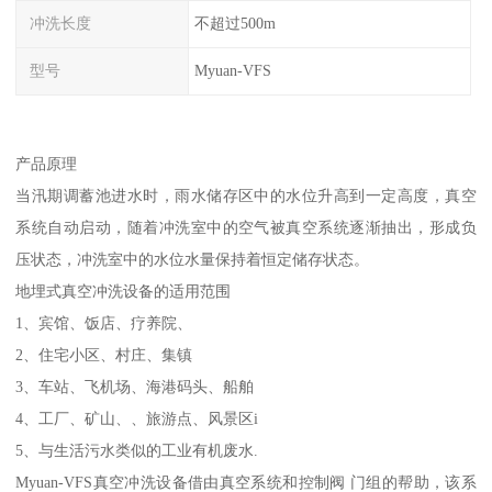
冲洗长度
不超过500m
型号
Myuan-VFS
产品原理
当汛期调蓄池进水时，雨水储存区中的水位升高到一定高度，真空
系统自动启动，随着冲洗室中的空气被真空系统逐渐抽出，形成负
压状态，冲洗室中的水位水量保持着恒定储存状态。
地埋式真空冲洗设备的适用范围
1、宾馆、饭店、疗养院、
2、住宅小区、村庄、集镇
3、车站、飞机场、海港码头、船舶
4、工厂、矿山、、旅游点、风景区i
5、与生活污水类似的工业有机废水.
Myuan-VFS真空冲洗设备借由真空系统和控制阀 门组的帮助，该系