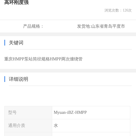
高环刚度强
浏览次数：
126
次
产品规格：
发货地:
山东省青岛平度市
关键词
重庆HMPP泵站筒径规格HMPP两次缠绕管
详细说明
型号
Myuan-iBZ-HMPP
通用介质
水