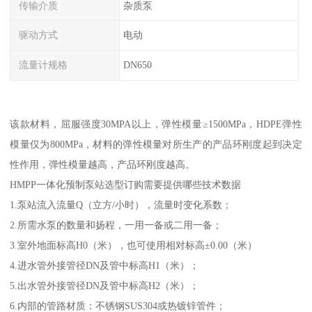
传输介质
杂质泵
驱动方式
电动
流量计规格
DN650
该款材料，屈服强度30MPA以上，弹性模量≥1500MPa，HDPE弹性
模量仅为800MPa，材料的弹性模量对所生产的产品环刚度起到决定
性作用，弹性模量越高，产品环刚度越高。
HMPP一体化预制泵站选型订购需要提供哪些技术数据
1.泵站流入流量Q（立方/小时），流量时变化系数；
2.所需水泵的数量和扬程，一用一备或二用一备；
3.室外地面标高H0（米），也可使用相对标高±0.00（米）
4.进水管外接管径DN及管中标高H1（米）；
5.出水管外接管径DN及管中标高H2（米）；
6.内部的管路材质：不锈钢SUS304或热镀锌管件；