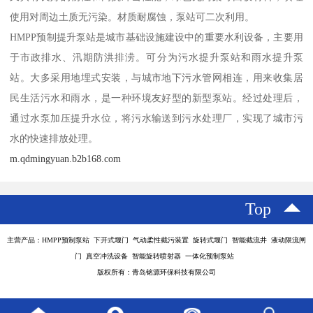
使用对周边土质无污染。材质耐腐蚀，泵站可二次利用。
HMPP预制提升泵站是城市基础设施建设中的重要水利设备，主要用
于市政排水、汛期防洪排涝。可分为污水提升泵站和雨水提升泵
站。大多采用地埋式安装，与城市地下污水管网相连，用来收集居
民生活污水和雨水，是一种环境友好型的新型泵站。经过处理后，
通过水泵加压提升水位，将污水输送到污水处理厂，实现了城市污
水的快速排放处理。
m.qdmingyuan.b2b168.com
Top
主营产品：HMPP预制泵站 下开式堰门 气动柔性截污装置 旋转式堰门 智能截流井 液动限流闸
门 真空冲洗设备 智能旋转喷射器 一体化预制泵站
版权所有：青岛铭源环保科技有限公司