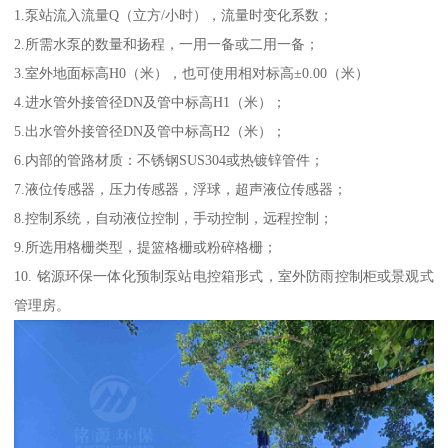
1.泵站流入流量Q（立方/小时），流量时变化系数；
2.所需水泵的数量和扬程，一用一备或二用一备；
3.室外地面标高H0（米），也可使用相对标高±0.00（米）
4.进水管外接管径DN及管中标高H1（米）；
5.出水管外接管径DN及管中标高H2（米）；
6.内部的管路材质：不锈钢SUS304或热镀锌管件；
7.液位传感器，压力传感器，浮球，超声液位传感器；
8.控制系统，自动液位控制，手动控制，远程控制；
9.所选用格栅类型，提篮格栅或粉碎格栅；
10. 铭源环保一体化预制泵站电控箱形式，室外防雨控制柜或景观式
管理房。