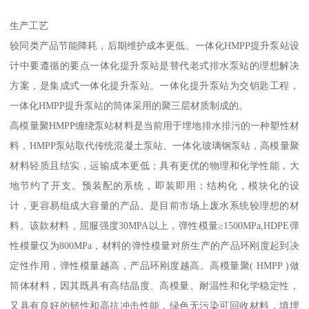
生产工艺
较同类产品节能降耗，后期维护成本更低。一体化HMPP提升泵站设
计中要遵循的要点一体化提升泵站是替代老式排水泵站的理想解决
方案，是集成式一体化提升泵站。一体化提升泵站为交钥匙工程，
一体化HMPP提升泵站的筒体采用的聚三层材质制成的。
高模量聚HMPP缠绕泵站材料是当前用于埋地排水排污的一种塑性材
料，HMPP泵站取代传统混凝土泵站、一体化玻璃钢泵站，高模量聚
材料轻质且结实，运输成本更低；具有更优的物理和化学性能，大
地节约了开支。预装配的系统，即装即用；结构化，模块化的设
计，更容易组成大容量的产品。是目前市场上废水系统较理想的材
料。该款材料，屈服强度30MPA以上，弹性模量≥1500MPa,HDPE弹
性模量仅为800MPa，材料的弹性模量对所生产的产品环刚度起到决
定性作用，弹性模量越高，产品环刚度越高。高模量聚( HMPP )做
筒体材料，因其既具有高结晶度、高模量、耐温性和化学稳定性，
又具有良好的韧性和高抗冲击性能，绿色无污染可回收材料，填埋