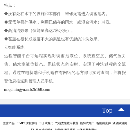
特点：
◆没有处在水下的设施和零部件，维修无需进入调蓄池内。
◆无需单额外供水，利用已储存的雨水（或混合污水）冲洗。
◆高清洁效果（位能量高达7米水头）。
◆甚至在很长或坡度不大的渠道也有优越的冲洗效果。
云智能系统
远程智能平台可远程实现对调蓄池液位、系统直空度、储气压力
值。储水室液位状态。系统状态的实时。实现了冲洗过程的全流
程。通过在电脑端和手机端在有网络的地方都可实时查询，并将报
警信息推送到管理人员手机。
m.qdmingyuan.b2b168.com
Top
主营产品：HMPP预制泵站 下开式堰门 气动柔性截污装置 旋转式堰门 智能截流井 液动限流闸
门 真空冲洗设备 智能旋转喷射器 一体化预制泵站