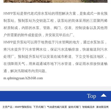
HMPP泵站是替代老式排水泵站的理想解决方案，是集成式一体化预
制泵站。预制泵站为交钥匙工程，该泵站的筒体采用的三层聚丙烯
材质制成，内部的水泵、管路、阀门、仪表、控制设备以及其他用
户所需要的附件成套提供，并安装完毕后出厂。
HMPP提升泵站可以用于地势低于污水管网的地方，通过水泵加压，
将污水提升于污水管网水位，保证污水流畅排放，快速输送到污水
处理厂。预制提升泵站可以安装在城市桥道、下立交等低洼地区，
在强降雨天气，用来疏通城市地下污水管道，保证雨水排放快速畅
通，解决汛期城市内涝问题。
m.qdmingyuan.b2b168.com
Top
主营产品：HMPP预制泵站 下开式堰门 气动柔性截污装置 旋转式堰门 智能截流井 液动限流闸