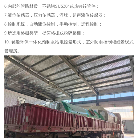
6.内部的管路材质：不锈钢SUS304或热镀锌管件；
7.液位传感器，压力传感器，浮球，超声液位传感器；
8.控制系统，自动液位控制，手动控制，远程控制；
9.所选用格栅类型，提篮格栅或粉碎格栅；
10. 铭源环保一体化预制泵站电控箱形式，室外防雨控制柜或景观式
管理房。