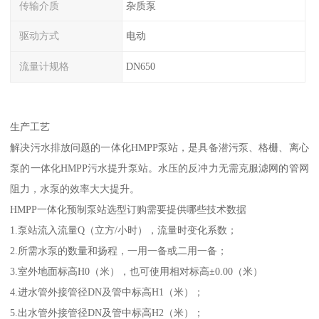
传输介质
杂质泵
驱动方式
电动
流量计规格
DN650
生产工艺
解决污水排放问题的一体化HMPP泵站，是具备潜污泵、格栅、离心
泵的一体化HMPP污水提升泵站。水压的反冲力无需克服滤网的管网
阻力，水泵的效率大大提升。
HMPP一体化预制泵站选型订购需要提供哪些技术数据
1.泵站流入流量Q（立方/小时），流量时变化系数；
2.所需水泵的数量和扬程，一用一备或二用一备；
3.室外地面标高H0（米），也可使用相对标高±0.00（米）
4.进水管外接管径DN及管中标高H1（米）；
5.出水管外接管径DN及管中标高H2（米）；