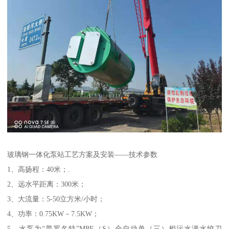
玻璃钢一体化泵站工艺方案及安装——技术参数
1、高扬程：40米；.
2、远水平距离：300米；
3、大流量：5-50立方米/小时；
4、功率：0.75KW－7.5KW；
5、水泵为“普罗名特”MPE（S）全自动单（三）相污水潜水绞刀