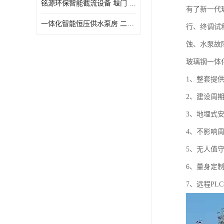
铭源环保智能截流设备 堰门 铸铁调节闸门作用 源头商家 可定制
有了新一代
水力自清洁格栅
一体化智能恒压供水泵房 二次加压供水设备户外智慧泵房
行、终调试
除臭井盖
蚀、水泵故
管中型内置防倒灌器
玻璃钢一体
1、整套提
2、建设周
3、地埋式
4、不影响
5、无人值
6、量身定
7、远程PL