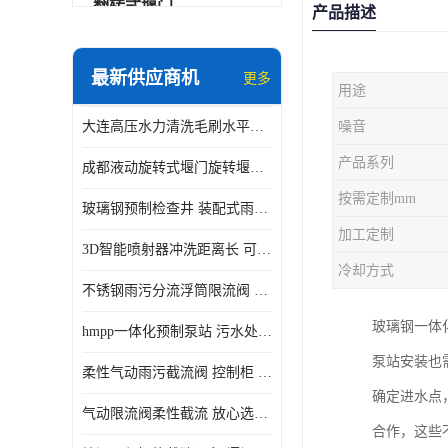
翻转式堰门
产品描述
智能一体化雨水泵站
最新供应商机
更多
用途
水面垃圾清理装置
大连高压水力清洗毛刷水平自清洁滚刷 水力自动冲洗系统 水力清洗
噪音
智能一体化供水泵房
产品系列
成都液动旋转式堰门旋转堰门 自动控制 SUS304
智能一体化净水设备
按需定制mm
玻璃钢预制检查井 装配式雨水污水井 初期弃流井 源头厂家
不锈钢浮筒阀
加工定制
3D智能喷射器冲洗距离长 可270度旋转 高强度水压远距离喷洗
一体化泵闸
冷却方式
不锈钢雨污分流浮筒限流阀 DN150-DN1000 品质可信
浅层砂过滤系统
玻璃钢一体
hmpp一体化预制泵站 污水处理系统 乡镇学校市政排水 厂家供应
立交排水泵站
泵站安装也
柔性气动雨污截流阀 控制柜 远程控制安全性高检修方便
真空冲洗装置
确定进水点
气动限流阀柔性截流 放心选购 控源截污铭源环保
合作，这些
综合预制提升泵站