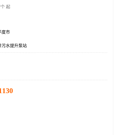
/个 起
平度市
井污水提升泵站
1130