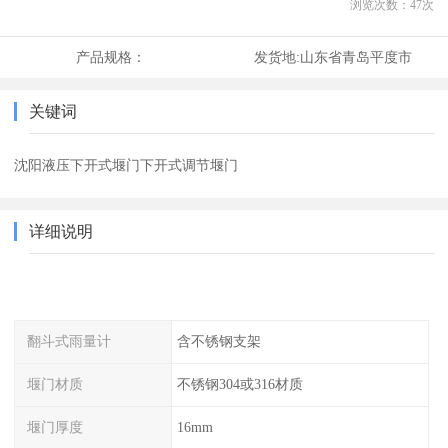
浏览次数：
47
次
产品规格：
发货地:
山东省青岛平度市
关键词
沈阳液压下开式堰门下开式调节堰门
详细说明
翻斗式雨量计
含不锈钢支架
堰门材质
不锈钢304或316材质
堰门厚度
16mm