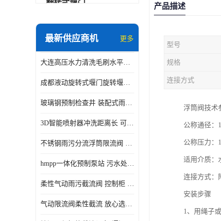
翻转式堰门
产品描述
智能一体化雨水泵站
最新供应商机
更多
型号
水面垃圾清理装置
大连高压水力清洗毛刷水平自清洁滚刷 水力自动冲洗系统 水力清洗
规格
智能一体化供水泵房
连接方式
成都液动旋转式堰门旋转堰门 自动控制 SUS304
智能一体化净水设备
玻璃钢预制检查井 装配式雨水污水井 初期弃流井 源头厂家
浮筒阀技术
不锈钢浮筒阀
3D智能喷射器冲洗距离长 可270度旋转 高强度水压远距离喷洗
公称通径：10
一体化泵闸
公称压力：1.
不锈钢雨污分流浮筒限流阀 DN150-DN1000 品质可信
浅层砂过滤系统
适用介质：
hmpp一体化预制泵站 污水处理系统 乡镇学校市政排水 厂家供应
立交排水泵站
连接方式：
柔性气动雨污截流阀 控制柜 远程控制安全性高检修方便
真空冲洗装置
安装步骤
气动限流阀柔性截流 放心选购 控源截污铭源环保
1、用绳子
综合预制提升泵站