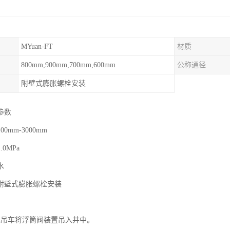
MYuan-FT
材质
800mm,900mm,700mm,600mm
公称通径
附壁式膨胀螺栓安装
参数
0mm-3000mm
0MPa
水
附壁式膨胀螺栓安装
或吊车将浮筒阀装置吊入井中。