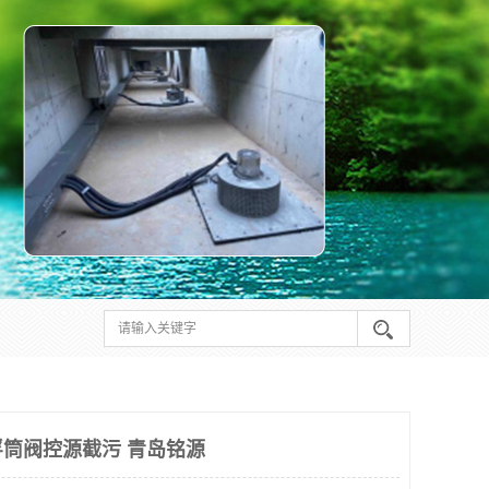
筒阀控源截污 青岛铭源