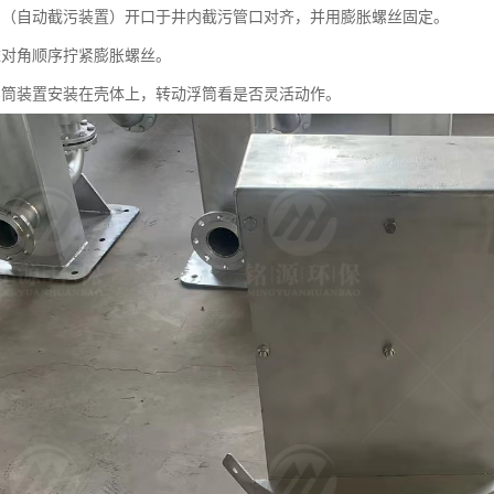
阀（自动截污装置）开口于井内截污管口对齐，并用膨胀螺丝固定。
依对角顺序拧紧膨胀螺丝。
浮筒装置安装在壳体上，转动浮筒看是否灵活动作。