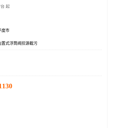
/台 起
平度市
内置式浮筒阀控源截污
1130