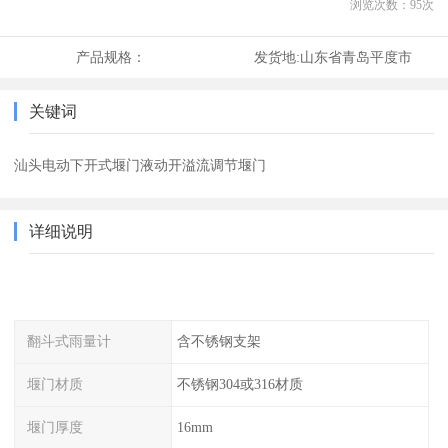
浏览次数：
95
次
产品规格：
发货地:
山东省青岛平度市
关键词
汕头电动下开式堰门液动开溢流调节堰门
详细说明
翻斗式雨量计
含不锈钢支架
堰门材质
不锈钢304或316材质
堰门厚度
16mm