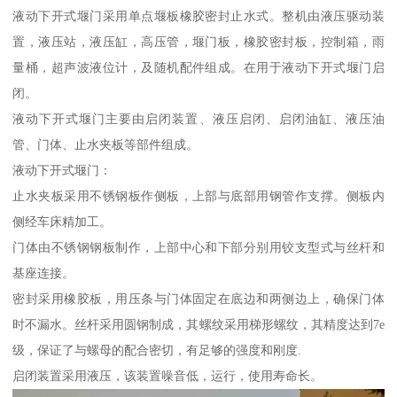
液动下开式堰门采用单点堰板橡胶密封止水式。整机由液压驱动装
置，液压站，液压缸，高压管，堰门板，橡胶密封板，控制箱，雨
量桶，超声波液位计，及随机配件组成。在用于液动下开式堰门启
闭。
液动下开式堰门主要由启闭装置、液压启闭、启闭油缸、液压油
管、门体、止水夹板等部件组成。
液动下开式堰门：
止水夹板采用不锈钢板作侧板，上部与底部用钢管作支撑。侧板内
侧经车床精加工。
门体由不锈钢钢板制作，上部中心和下部分别用铰支型式与丝杆和
基座连接。
密封采用橡胶板，用压条与门体固定在底边和两侧边上，确保门体
时不漏水。丝杆采用圆钢制成，其螺纹采用梯形螺纹，其精度达到7e
级，保证了与螺母的配合密切，有足够的强度和刚度.
启闭装置采用液压，该装置噪音低，运行，使用寿命长。