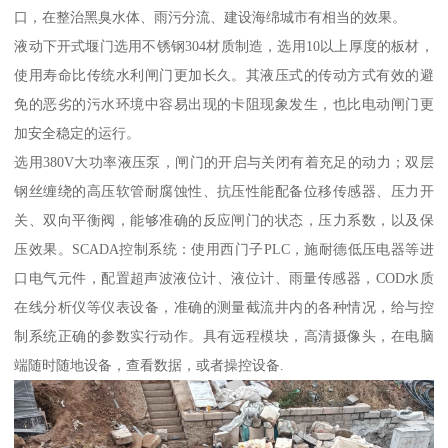
口，在整治黑臭水体、雨污分流、建设海绵城市有相当的效果。
液动下开式堰门选用不锈钢304材质制造，选用10以上厚度的板材，
使用寿命比传统水利闸门更加长久。其液压式的传动方式有效的避
免的恶劣的污水环境中容易出现的卡阻现象发生，也比电动闸门更
加安全稳定的运行。
选用380V大功率液压泵，闸门的开启与关闭有着充足的动力；双层
钢丝缠绕的高压软管耐腐蚀性、抗压性能配备位移传感器、压力开
关、双向平衡阀，能够准确的反应闸门的状态，压力系数，以及保
压效果。SCADA控制系统：使用西门子PLC，施耐德低压电器等进
口电气元件，配置超声波液位计、液位计、雨量传感器，COD水质
在线分析仪等仪表设备，准确的测量截流井内的各种情况，给与控
制系统正确的参数实行动作。具有远程模块，高清摄像头，在电脑
端随时随地设备，查看数据，或者操控设备.