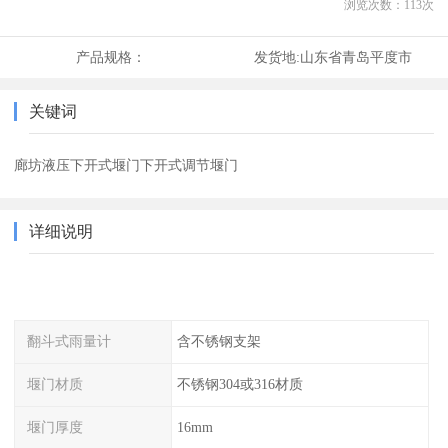
浏览次数：
113
次
产品规格：
发货地:
山东省青岛平度市
关键词
廊坊液压下开式堰门下开式调节堰门
详细说明
翻斗式雨量计
含不锈钢支架
堰门材质
不锈钢304或316材质
堰门厚度
16mm