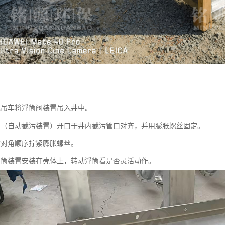
或吊车将浮筒阀装置吊入井中。
阀（自动截污装置）开口于井内截污管口对齐，并用膨胀螺丝固定。
依对角顺序拧紧膨胀螺丝。
浮筒装置安装在壳体上，转动浮筒看是否灵活动作。