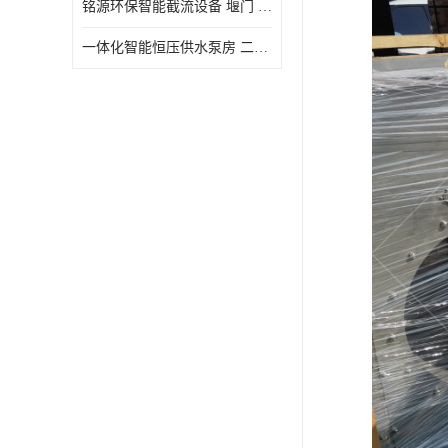
铭源环保智能截流设备 堰门 铸铁调节闸门作用 源头商家 可定制
水力自清洁格栅
一体化智能恒压供水泵房 二次加压供水设备户外智慧泵房
除臭井盖
管中型内置防倒灌器