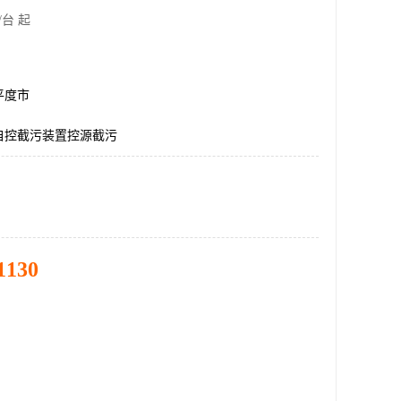
/台 起
平度市
自控截污装置控源截污
1130