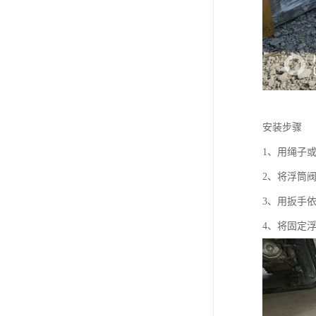
安装步骤
1、用绳子
2、将浮筒
3、用扳手
4、将固定