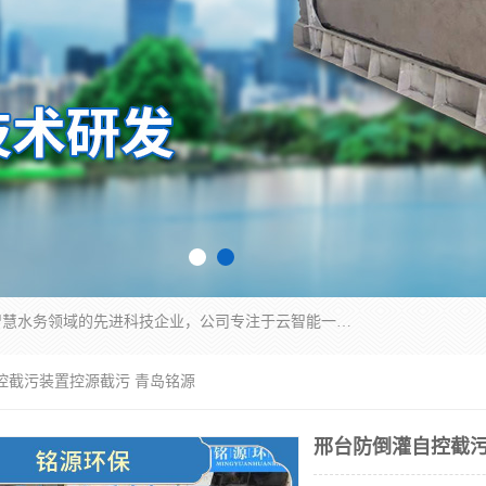
青岛铭源环保科技有限公司是一家专注于环保与智慧水务领域的先进科技企业，公司专注于云智能一体化HMPP预制泵站、智能截流井设备、调蓄池雨洪管理设备、水务循环利用、云智慧水务开发及新型环保技术研发等领域。
控截污装置控源截污 青岛铭源
邢台防倒灌自控截污