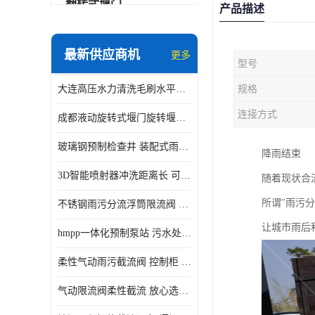
翻转式堰门
产品描述
智能一体化雨水泵站
最新供应商机
更多
型号
水面垃圾清理装置
大连高压水力清洗毛刷水平自清洁滚刷 水力自动冲洗系统 水力清洗
规格
智能一体化供水泵房
连接方式
成都液动旋转式堰门旋转堰门 自动控制 SUS304
智能一体化净水设备
玻璃钢预制检查井 装配式雨水污水井 初期弃流井 源头厂家
降雨结束
不锈钢浮筒阀
3D智能喷射器冲洗距离长 可270度旋转 高强度水压远距离喷洗
随着现状合
一体化泵闸
所谓"雨污
不锈钢雨污分流浮筒限流阀 DN150-DN1000 品质可信
浅层砂过滤系统
让城市雨后
hmpp一体化预制泵站 污水处理系统 乡镇学校市政排水 厂家供应
立交排水泵站
柔性气动雨污截流阀 控制柜 远程控制安全性高检修方便
真空冲洗装置
气动限流阀柔性截流 放心选购 控源截污铭源环保
综合预制提升泵站