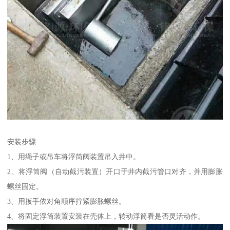
安装步骤
1、用绳子或吊车将浮筒阀装置吊入井中。
2、将浮筒阀（自动截污装置）开口于井内截污管口对齐，并用膨胀
螺丝固定。
3、用扳手依对角顺序拧紧膨胀螺丝。
4、将固定浮筒装置安装在壳体上，转动浮筒看是否灵活动作。