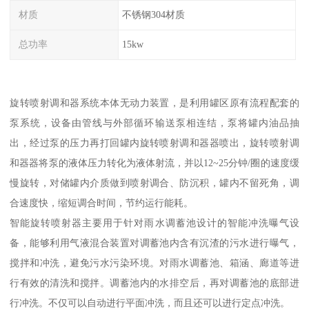
材质
不锈钢304材质
总功率
15kw
旋转喷射调和器系统本体无动力装置，是利用罐区原有流程配套的
泵系统，设备由管线与外部循环输送泵相连结，泵将罐内油品抽
出，经过泵的压力再打回罐内旋转喷射调和器器喷出，旋转喷射调
和器器将泵的液体压力转化为液体射流，并以12~25分钟/圈的速度缓
慢旋转，对储罐内介质做到喷射调合、防沉积，罐内不留死角，调
合速度快，缩短调合时间，节约运行能耗。
智能旋转喷射器主要用于针对雨水调蓄池设计的智能冲洗曝气设
备，能够利用气液混合装置对调蓄池内含有沉渣的污水进行曝气，
搅拌和冲洗，避免污水污染环境。对雨水调蓄池、箱涵、廊道等进
行有效的清洗和搅拌。调蓄池内的水排空后，再对调蓄池的底部进
行冲洗。不仅可以自动进行平面冲洗，而且还可以进行定点冲洗。