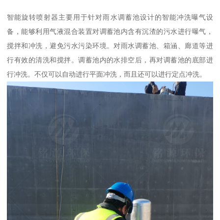
智能旋转喷射器主要用于针对雨水调蓄池设计的智能冲洗曝气设
备，能够利用气液混合装置对调蓄池内含有沉渣的污水进行曝气，
搅拌和冲洗，避免污水污染环境。对雨水调蓄池、箱涵、廊道等进
行有效的清洗和搅拌。调蓄池内的水排空后，再对调蓄池的底部进
行冲洗。不仅可以自动进行平面冲洗，而且还可以进行定点冲洗。