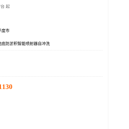
/台 起
平度市
池底防淤积智能喷射器自冲洗
1130