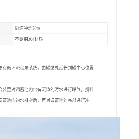
廊道冲洗20m
不锈钢304材质
原有循环流程泵系统，由罐壁处延长到罐中心位置
合装置对调蓄池内含有沉渣的污水进行曝气，搅拌
调蓄池内的水排空后，再对调蓄池的底部进行冲