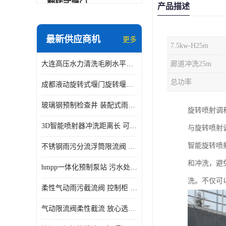
翻转式堰门
产品描述
智能一体化雨水泵站
最新供应商机
更多
7.5kw-H25m
水面垃圾清理装置
大连高压水力清洗毛刷水平自清洁滚刷 水力自动冲洗系统 水力清洗
廊道冲洗25m
智能一体化供水泵房
总功率
成都液动旋转式堰门旋转堰门 自动控制 SUS304
智能一体化净水设备
玻璃钢预制检查井 装配式雨水污水井 初期弃流井 源头厂家
旋转喷射调
不锈钢浮筒阀
3D智能喷射器冲洗距离长 可270度旋转 高强度水压远距离喷洗
与旋转喷射
一体化泵闸
智能旋转喷
不锈钢雨污分流浮筒限流阀 DN150-DN1000 品质可信
浅层砂过滤系统
和冲洗，避
hmpp一体化预制泵站 污水处理系统 乡镇学校市政排水 厂家供应
立交排水泵站
洗。不仅可
柔性气动雨污截流阀 控制柜 远程控制安全性高检修方便
真空冲洗装置
气动限流阀柔性截流 放心选购 控源截污铭源环保
综合预制提升泵站