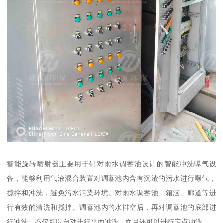
智能旋转喷射器主要用于针对雨水调蓄池设计的智能冲洗曝气设
备，能够利用气液混合装置对调蓄池内含有沉渣的污水进行曝气，
搅拌和冲洗，避免污水污染环境。对雨水调蓄池、箱涵、廊道等进
行有效的清洗和搅拌。调蓄池内的水排空后，再对调蓄池的底部进
行冲洗。不仅可以自动进行平面冲洗，而且还可以进行定点冲洗。