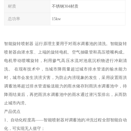
材质
不锈钢304材质
总功率
15kw
智能旋转喷射器 运行原理主要用于对雨水调蓄池的清洗。智能旋转
喷射器由潜水泵、上端的旋转电机、空气抽吸管和高压喷嘴构成。
电机带动喷嘴旋转，利用掺气高压水流对池底沉积物进行冲刷清
洗。 在现有技术中，当城市降雨量超过城市排水管道的输水能力
时，城市会发生洪涝灾害，为防止内涝现象的发生，采用设置雨洪
调蓄池将超过排水管道输送能力的雨水储存到雨洪水调蓄池中，待
降雨结束后，再把雨洪水调蓄池中的雨水通过潜污泵排出，从而防
止城市内涝。
产品优点
1、自动化程度高——智能喷射器对调蓄池的冲洗过程全部智能自动
化，可实现无人值守；