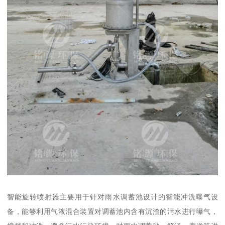
智能旋转喷射器主要用于针对雨水调蓄池设计的智能冲洗曝气设
备，能够利用气液混合装置对调蓄池内含有沉渣的污水进行曝气，